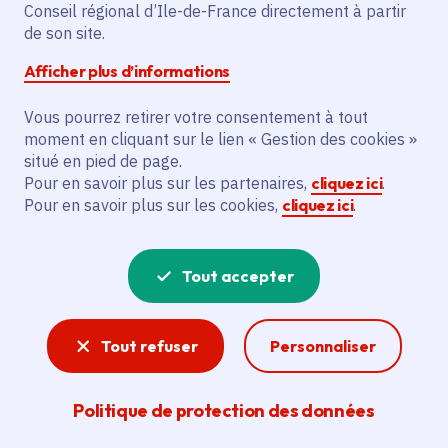
Partager sur Facebook
Partager sur Twitter
Partager sur Linkedin
Copier dans le presse-papier
Conseil régional d’Ile-de-France directement à partir
de son site.
Afficher plus d’informations
Vous pourrez retirer votre consentement à tout
moment en cliquant sur le lien « Gestion des cookies »
Vous recherchez un emploi dans
situé en pied de page.
l'informatique, la communication, le
Pour en savoir plus sur les partenaires,
cliquez ici
.
Pour en savoir plus sur les cookies,
cliquez ici
.
marketing, la comptabilité... ? Un poste
de cuisinier ou d'agent d'entretien ?
Tout accepter
Consultez toutes les offres d'emploi, de
stage et d'alternance proposées dans les
Tout refuser
Personnaliser
services de la Région Île-de-France et ses
lycées. Si besoin, envoyez une
Politique de protection des données
candidature spontanée.