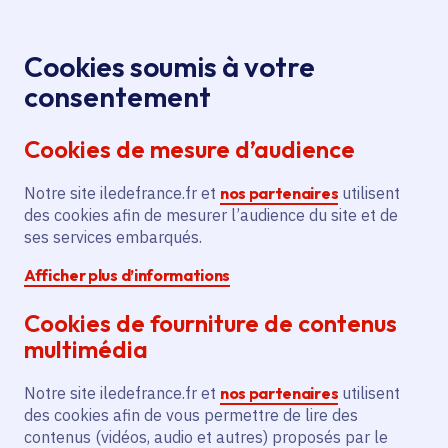
Panneau de gestion des cookies
Aller au menu
Aller au contenu principal
Aller au pied de page
Menu
Je re
Cookies soumis à votre
Offres d'emploi et de stage de la
Accueil
consentement
Région Île-de-France
Cookies de mesure d’audience
Notre site iledefrance.fr et
nos partenaires
utilisent
Offres d'emploi et de
des cookies afin de mesurer l’audience du site et de
ses services embarqués.
stage de la Région Île-
Afficher plus d’informations
de-France
Cookies de fourniture de contenus
multimédia
Partager
Notre site iledefrance.fr et
nos partenaires
utilisent
des cookies afin de vous permettre de lire des
contenus (vidéos, audio et autres) proposés par le