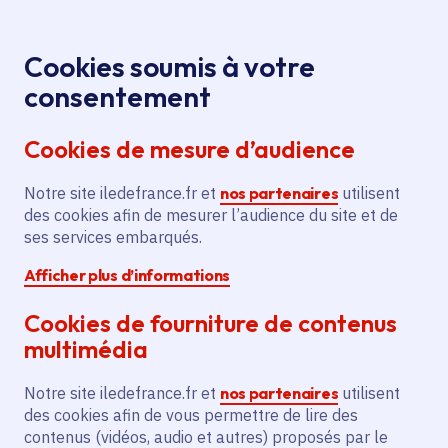
Panneau de gestion des cookies
Aller au menu
Aller au contenu principal
Aller au pied de page
Menu
Je re
Cookies soumis à votre
Offres d'emploi et de stage de la
Accueil
consentement
Région Île-de-France
Cookies de mesure d’audience
Notre site iledefrance.fr et
nos partenaires
utilisent
Offres d'emploi et de
des cookies afin de mesurer l’audience du site et de
ses services embarqués.
stage de la Région Île-
Afficher plus d’informations
de-France
Cookies de fourniture de contenus
multimédia
Partager
Notre site iledefrance.fr et
nos partenaires
utilisent
des cookies afin de vous permettre de lire des
contenus (vidéos, audio et autres) proposés par le