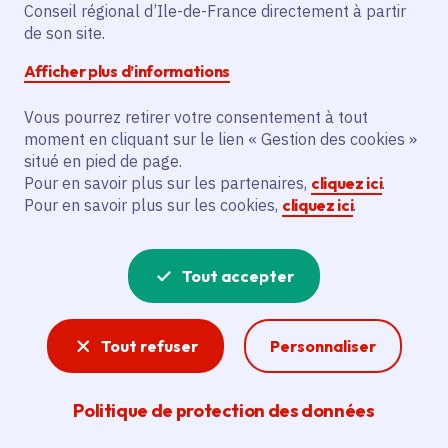
Partager sur Facebook
Partager sur Twitter
Partager sur Linkedin
Copier dans le presse-papier
Conseil régional d’Ile-de-France directement à partir
de son site.
Afficher plus d’informations
Vous pourrez retirer votre consentement à tout
moment en cliquant sur le lien « Gestion des cookies »
Vous recherchez un emploi dans
situé en pied de page.
l'informatique, la communication, le
Pour en savoir plus sur les partenaires,
cliquez ici
.
Pour en savoir plus sur les cookies,
cliquez ici
.
marketing, la comptabilité... ? Un poste
de cuisinier ou d'agent d'entretien ?
Tout accepter
Consultez toutes les offres d'emploi, de
stage et d'alternance proposées dans les
Tout refuser
Personnaliser
services de la Région Île-de-France et ses
lycées. Si besoin, envoyez une
Politique de protection des données
candidature spontanée.