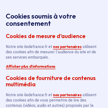
Panneau de gestion des cookies
Aller au menu
Aller au contenu principal
Aller au pied de page
Menu
Je re
Cookies soumis à votre
Offres d'emploi et de stage de la
Accueil
consentement
Région Île-de-France
Cookies de mesure d’audience
Notre site iledefrance.fr et
nos partenaires
utilisent
Offres d'emploi et de
des cookies afin de mesurer l’audience du site et de
ses services embarqués.
stage de la Région Île-
Afficher plus d’informations
de-France
Cookies de fourniture de contenus
multimédia
Partager
Notre site iledefrance.fr et
nos partenaires
utilisent
des cookies afin de vous permettre de lire des
contenus (vidéos, audio et autres) proposés par le