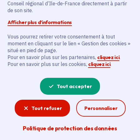
Partager sur Facebook
Partager sur Twitter
Partager sur Linkedin
Copier dans le presse-papier
Conseil régional d’Ile-de-France directement à partir
de son site.
Afficher plus d’informations
Vous pourrez retirer votre consentement à tout
moment en cliquant sur le lien « Gestion des cookies »
Vous recherchez un emploi dans
situé en pied de page.
l'informatique, la communication, le
Pour en savoir plus sur les partenaires,
cliquez ici
.
Pour en savoir plus sur les cookies,
cliquez ici
.
marketing, la comptabilité... ? Un poste
de cuisinier ou d'agent d'entretien ?
Tout accepter
Consultez toutes les offres d'emploi, de
stage et d'alternance proposées dans les
Tout refuser
Personnaliser
services de la Région Île-de-France et ses
lycées. Si besoin, envoyez une
Politique de protection des données
candidature spontanée.