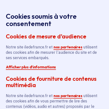
Panneau de gestion des cookies
Aller au menu
Aller au contenu principal
Aller au pied de page
Menu
Je re
Cookies soumis à votre
Offres d'emploi et de stage de la
Accueil
consentement
Région Île-de-France
Cookies de mesure d’audience
Notre site iledefrance.fr et
nos partenaires
utilisent
Offres d'emploi et de
des cookies afin de mesurer l’audience du site et de
ses services embarqués.
stage de la Région Île-
Afficher plus d’informations
de-France
Cookies de fourniture de contenus
multimédia
Partager
Notre site iledefrance.fr et
nos partenaires
utilisent
des cookies afin de vous permettre de lire des
contenus (vidéos, audio et autres) proposés par le