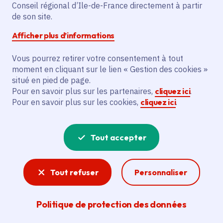
Partager sur Facebook
Partager sur Twitter
Partager sur Linkedin
Copier dans le presse-papier
Conseil régional d’Ile-de-France directement à partir
de son site.
Afficher plus d’informations
Vous pourrez retirer votre consentement à tout
moment en cliquant sur le lien « Gestion des cookies »
Vous recherchez un emploi dans
situé en pied de page.
l'informatique, la communication, le
Pour en savoir plus sur les partenaires,
cliquez ici
.
Pour en savoir plus sur les cookies,
cliquez ici
.
marketing, la comptabilité... ? Un poste
de cuisinier ou d'agent d'entretien ?
Tout accepter
Consultez toutes les offres d'emploi, de
stage et d'alternance proposées dans les
Tout refuser
Personnaliser
services de la Région Île-de-France et ses
lycées. Si besoin, envoyez une
Politique de protection des données
candidature spontanée.