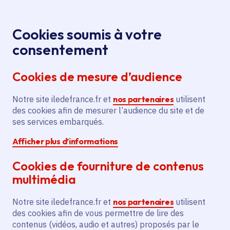
Panneau de gestion des cookies
Aller au menu
Aller au contenu principal
Aller au pied de page
Menu
Je re
Cookies soumis à votre
Offres d'emploi et de stage de la
Accueil
consentement
Région Île-de-France
Cookies de mesure d’audience
Notre site iledefrance.fr et
nos partenaires
utilisent
Offres d'emploi et de
des cookies afin de mesurer l’audience du site et de
ses services embarqués.
stage de la Région Île-
Afficher plus d’informations
de-France
Cookies de fourniture de contenus
multimédia
Partager
Notre site iledefrance.fr et
nos partenaires
utilisent
des cookies afin de vous permettre de lire des
contenus (vidéos, audio et autres) proposés par le