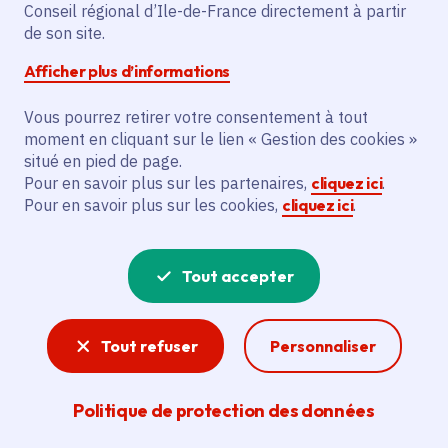
Partager sur Facebook
Partager sur Twitter
Partager sur Linkedin
Copier dans le presse-papier
Conseil régional d’Ile-de-France directement à partir
de son site.
Afficher plus d’informations
Vous pourrez retirer votre consentement à tout
moment en cliquant sur le lien « Gestion des cookies »
Vous recherchez un emploi dans
situé en pied de page.
l'informatique, la communication, le
Pour en savoir plus sur les partenaires,
cliquez ici
.
Pour en savoir plus sur les cookies,
cliquez ici
.
marketing, la comptabilité... ? Un poste
de cuisinier ou d'agent d'entretien ?
Tout accepter
Consultez toutes les offres d'emploi, de
stage et d'alternance proposées dans les
Tout refuser
Personnaliser
services de la Région Île-de-France et ses
lycées. Si besoin, envoyez une
Politique de protection des données
candidature spontanée.