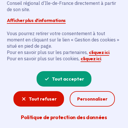
Partager sur Facebook
Partager sur Twitter
Partager sur Linkedin
Copier dans le presse-papier
Conseil régional d’Ile-de-France directement à partir
de son site.
Afficher plus d’informations
Vous pourrez retirer votre consentement à tout
moment en cliquant sur le lien « Gestion des cookies »
Vous recherchez un emploi dans
situé en pied de page.
l'informatique, la communication, le
Pour en savoir plus sur les partenaires,
cliquez ici
.
Pour en savoir plus sur les cookies,
cliquez ici
.
marketing, la comptabilité... ? Un poste
de cuisinier ou d'agent d'entretien ?
Tout accepter
Consultez toutes les offres d'emploi, de
stage et d'alternance proposées dans les
Tout refuser
Personnaliser
services de la Région Île-de-France et ses
lycées. Si besoin, envoyez une
Politique de protection des données
candidature spontanée.