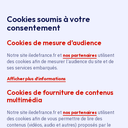
Panneau de gestion des cookies
Aller au menu
Aller au contenu principal
Aller au pied de page
Menu
Je re
Cookies soumis à votre
Offres d'emploi et de stage de la
Accueil
consentement
Région Île-de-France
Cookies de mesure d’audience
Notre site iledefrance.fr et
nos partenaires
utilisent
Offres d'emploi et de
des cookies afin de mesurer l’audience du site et de
ses services embarqués.
stage de la Région Île-
Afficher plus d’informations
de-France
Cookies de fourniture de contenus
multimédia
Partager
Notre site iledefrance.fr et
nos partenaires
utilisent
des cookies afin de vous permettre de lire des
contenus (vidéos, audio et autres) proposés par le