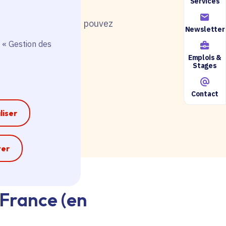
Services
nt de postuler, vous pouvez
Newsletter
 « Gestion des
Emplois &
Stages
Contact
ire accessible ici.
liser
e
ter
-France (en