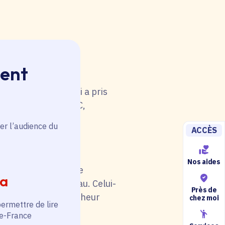
ment
 rouge. Une anomalie
u tableau. Celui-ci a pris
i de catégorie A/B/C,
5).
er l’audience du
ACCÈS
Nos aides
il soit en rouge. Une
ia
au niveau du tableau. Celui-
Près de
otre situation (chercheur
chez moi
permettre de lire
de-France