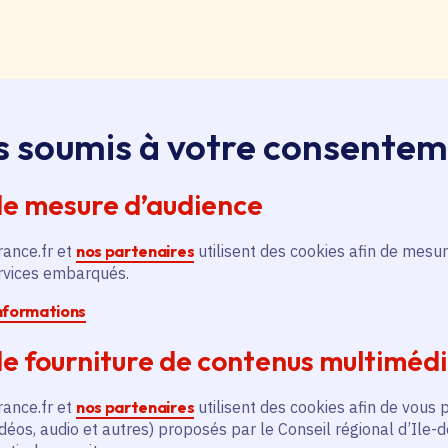
loi, apprentissage, stage
s soumis à votre consente
ssus sur le bouton « Liste d'offres » pour qu'il soit en
ntez aussitôt en haut de page. Redescendez au niveau d
de mesure d’audience
pouvez alors faire une recherche par catégorie (emplo
é, filière et département (75, 77, 78, 91, 92, 93, 94, 9
rance.fr et
nos partenaires
utilisent des cookies afin de mesur
ervices embarqués.
pontanée
informations
essus sur le bouton « Candidature spontanée » pour qu'
e fourniture de contenus multiméd
 vous remontez aussitôt en haut de page. Redescendez 
ix. Vous pouvez alors sélectionner siège ou lycées et v
rance.fr et
nos partenaires
utilisent des cookies afin de vous 
tion publique ou non, apprenti, stagiaire) et candidatez.
déos, audio et autres) proposés par le Conseil régional d’Ile-