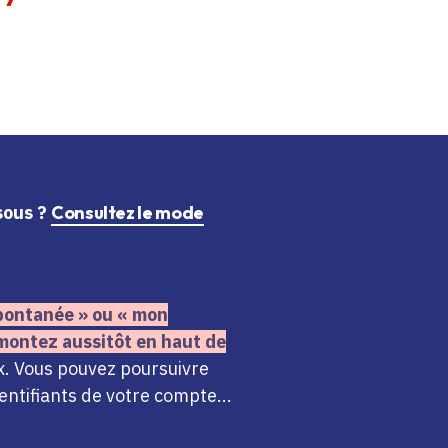
ssous ?
Consultez le mode
 spontanée » ou « mon
montez aussitôt en haut de
x. Vous pouvez poursuivre
ntifiants de votre compte...