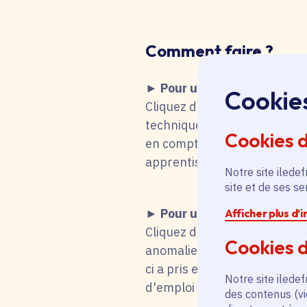
Comment faire
?
► Pour une recherche d'emp
Cookie
Cliquez dans le tableau ci-de
technique fait que vous remo
Cookies 
en compte votre choix. Vous 
apprentissage, stage), mot-cl
Notre site iledef
site et de ses s
► Pour une candidature s
Afficher plus d’
Cliquez dans le tableau ci-d
Cookies d
anomalie technique fait que
ci a pris en compte votre cho
Notre site iledef
d'emploi titulaire de la fonc
des contenus (vi