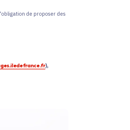
 l'obligation de proposer des
ages.iledefrance.fr
),