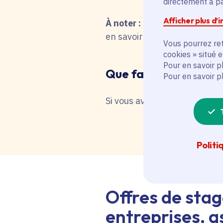
directement à par
Afficher plus d’
À noter :
pour une recherche 
en savoir plus en interrog
Vous pourrez ret
cookies » situé 
Pour en savoir p
Que faire en cas de 
Pour en savoir p
Si vous avez besoin d'une as
Politi
Offres de stag
entreprises, as