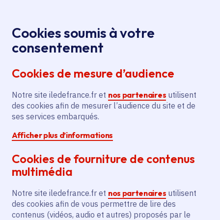
Panneau de gestion des cookies
Aller au menu
Aller au contenu principal
Aller au pied de page
Menu
Je re
Cookies soumis à votre
Offres d'emploi et de stage de la
Accueil
consentement
Région Île-de-France
Cookies de mesure d’audience
Notre site iledefrance.fr et
nos partenaires
utilisent
Offres d'emploi et de
des cookies afin de mesurer l’audience du site et de
ses services embarqués.
stage de la Région Île-
Afficher plus d’informations
de-France
Cookies de fourniture de contenus
multimédia
Partager
Notre site iledefrance.fr et
nos partenaires
utilisent
des cookies afin de vous permettre de lire des
contenus (vidéos, audio et autres) proposés par le