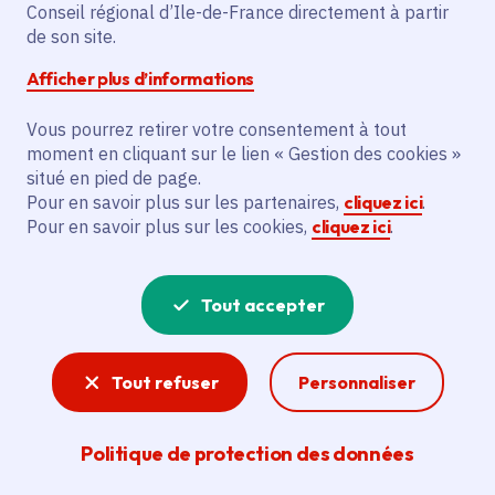
Partager sur Facebook
Partager sur Twitter
Partager sur Linkedin
Copier dans le presse-papier
Conseil régional d’Ile-de-France directement à partir
de son site.
Afficher plus d’informations
Vous pourrez retirer votre consentement à tout
moment en cliquant sur le lien « Gestion des cookies »
Vous recherchez un emploi dans
situé en pied de page.
l'informatique, la communication, le
Pour en savoir plus sur les partenaires,
cliquez ici
.
Pour en savoir plus sur les cookies,
cliquez ici
.
marketing, la comptabilité... ? Un poste
de cuisinier ou d'agent d'entretien ?
Tout accepter
Consultez toutes les offres d'emploi, de
stage et d'alternance proposées dans les
Tout refuser
Personnaliser
services de la Région Île-de-France et ses
lycées. Si besoin, envoyez une
Politique de protection des données
candidature spontanée.