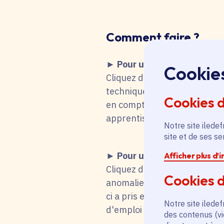
Comment faire
?
► Pour une recherche d'emp
Cookie
Cliquez dans le tableau ci-de
technique fait que vous remo
Cookies 
en compte votre choix. Vous 
apprentissage, stage), mot-cl
Notre site iledef
site et de ses s
► Pour une candidature s
Afficher plus d’
Cliquez dans le tableau ci-d
Cookies d
anomalie technique fait que
ci a pris en compte votre cho
Notre site iledef
d'emploi titulaire de la fonc
des contenus (vi