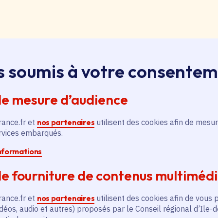
loi, apprentissage, stage
s soumis à votre consente
ssus sur le bouton « Liste d'offres » pour qu'il soit en
ntez aussitôt en haut de page. Redescendez au niveau d
de mesure d’audience
pouvez alors faire une recherche par catégorie (emplo
é, filière et département (75, 77, 78, 91, 92, 93, 94, 9
rance.fr et
nos partenaires
utilisent des cookies afin de mesur
ervices embarqués.
pontanée
informations
essus sur le bouton « Candidature spontanée » pour qu'
e fourniture de contenus multiméd
 vous remontez aussitôt en haut de page. Redescendez 
ix. Vous pouvez alors sélectionner siège ou lycées et v
rance.fr et
nos partenaires
utilisent des cookies afin de vous 
tion publique ou non, apprenti, stagiaire) et candidatez.
déos, audio et autres) proposés par le Conseil régional d’Ile-