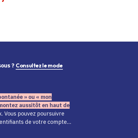
ssous ?
Consultez le mode
 spontanée » ou « mon
montez aussitôt en haut de
x. Vous pouvez poursuivre
ntifiants de votre compte...