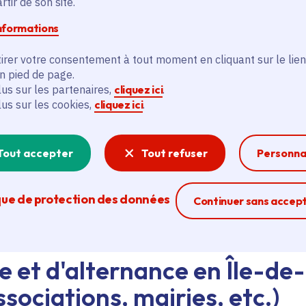
tir de son site.
informations
d'emploi au siège de la Région ou dans les lycées, ava
eant nos agents Ambassadeurs.
Plus d'infos.
irer votre consentement à tout moment en cliquant sur le lien
en pied de page.
lus sur les partenaires,
cliquez ici
.
problème technique ?
lus sur les cookies,
cliquez ici
.
sistance technique, écrivez-nous en utilisant
le formula
Tout accepter
Tout refuser
Personna
que de protection des données
Ferme la modal
Continuer sans accep
e et d'alternance en Île-de
sociations, mairies, etc.)