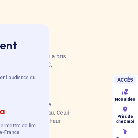
ment
 rouge. Une anomalie
u tableau. Celui-ci a pris
i de catégorie A/B/C,
5).
er l’audience du
ACCÈS
Nos aides
il soit en rouge. Une
ia
au niveau du tableau. Celui-
Près de
otre situation (chercheur
chez moi
permettre de lire
de-France