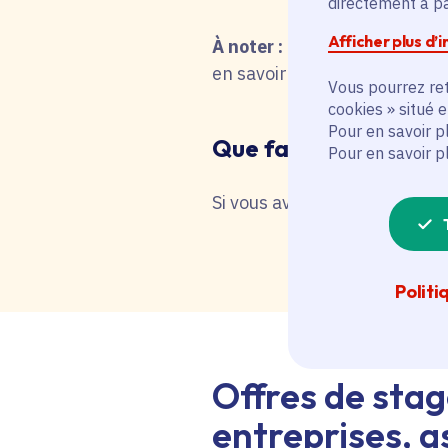
directement à par
Afficher plus d’
À noter :
pour une recherche 
en savoir plus en interrog
Vous pourrez ret
cookies » situé 
Pour en savoir p
Que faire en cas de 
Pour en savoir p
Si vous avez besoin d'une as
Politi
Offres de stag
entreprises, as