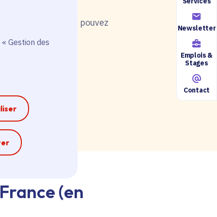
Services
nt de postuler, vous pouvez
Newsletter
 « Gestion des
Emplois &
Stages
Contact
ire accessible ici.
liser
e
ter
-France (en