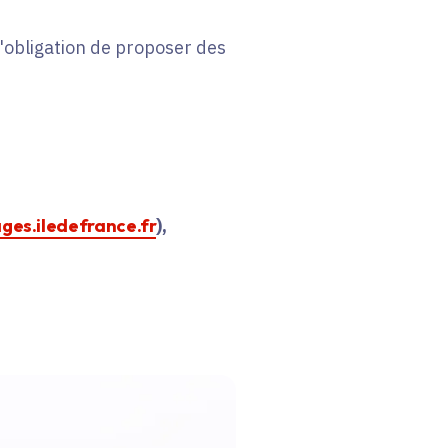
 l'obligation de proposer des
ages.iledefrance.fr
),