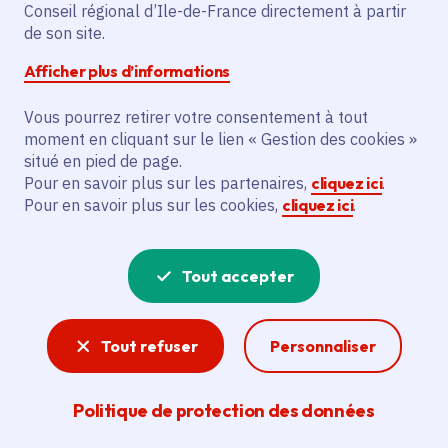
Partager sur Facebook
Partager sur Twitter
Partager sur Linkedin
Copier dans le presse-papier
Conseil régional d’Ile-de-France directement à partir
de son site.
Afficher plus d’informations
Vous pourrez retirer votre consentement à tout
moment en cliquant sur le lien « Gestion des cookies »
Vous recherchez un emploi dans
situé en pied de page.
l'informatique, la communication, le
Pour en savoir plus sur les partenaires,
cliquez ici
.
Pour en savoir plus sur les cookies,
cliquez ici
.
marketing, la comptabilité... ? Un poste
de cuisinier ou d'agent d'entretien ?
Tout accepter
Consultez toutes les offres d'emploi, de
stage et d'alternance proposées dans les
Tout refuser
Personnaliser
services de la Région Île-de-France et ses
lycées. Si besoin, envoyez une
Politique de protection des données
candidature spontanée.