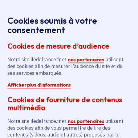
Panneau de gestion des cookies
Aller au menu
Aller au contenu principal
Aller au pied de page
Menu
Je re
Cookies soumis à votre
Offres d'emploi et de stage de la
Accueil
consentement
Région Île-de-France
Cookies de mesure d’audience
Notre site iledefrance.fr et
nos partenaires
utilisent
Offres d'emploi et de
des cookies afin de mesurer l’audience du site et de
ses services embarqués.
stage de la Région Île-
Afficher plus d’informations
de-France
Cookies de fourniture de contenus
multimédia
Partager
Notre site iledefrance.fr et
nos partenaires
utilisent
des cookies afin de vous permettre de lire des
contenus (vidéos, audio et autres) proposés par le