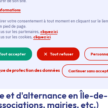
tir de son site.
informations
d'emploi au siège de la Région ou dans les lycées, ava
eant nos agents Ambassadeurs.
Plus d'infos.
irer votre consentement à tout moment en cliquant sur le lien
en pied de page.
lus sur les partenaires,
cliquez ici
.
problème technique ?
lus sur les cookies,
cliquez ici
.
sistance technique, écrivez-nous en utilisant
le formula
Tout accepter
Tout refuser
Personna
que de protection des données
Ferme la modal
Continuer sans accep
e et d'alternance en Île-de
sociations, mairies, etc.)