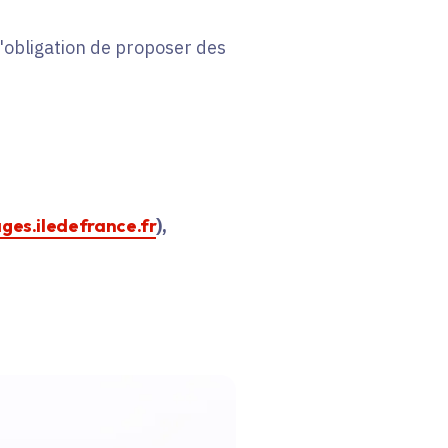
 l'obligation de proposer des
ages.iledefrance.fr
),