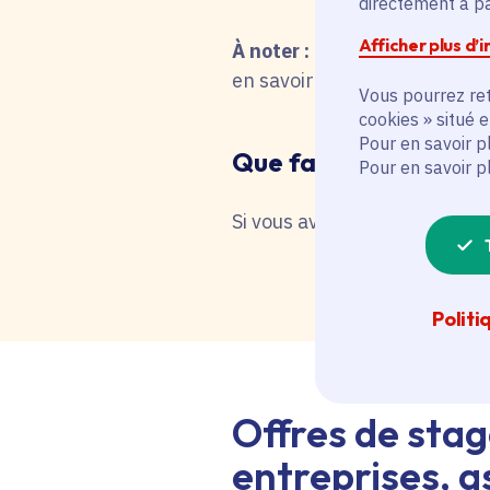
directement à par
Afficher plus d’
À noter :
pour une recherche 
en savoir plus en interrog
Vous pourrez ret
cookies » situé 
Pour en savoir p
Que faire en cas de 
Pour en savoir p
Si vous avez besoin d'une as
Politi
Offres de stag
entreprises, as