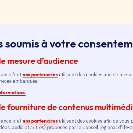
loi, apprentissage, stage
s soumis à votre consente
ssus sur le bouton « Liste d'offres » pour qu'il soit en
ntez aussitôt en haut de page. Redescendez au niveau d
de mesure d’audience
pouvez alors faire une recherche par catégorie (emplo
é, filière et département (75, 77, 78, 91, 92, 93, 94, 9
rance.fr et
nos partenaires
utilisent des cookies afin de mesur
ervices embarqués.
pontanée
informations
essus sur le bouton « Candidature spontanée » pour qu'
e fourniture de contenus multiméd
 vous remontez aussitôt en haut de page. Redescendez 
ix. Vous pouvez alors sélectionner siège ou lycées et v
rance.fr et
nos partenaires
utilisent des cookies afin de vous 
tion publique ou non, apprenti, stagiaire) et candidatez.
déos, audio et autres) proposés par le Conseil régional d’Ile-