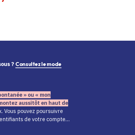
ssous ?
Consultez le mode
 spontanée » ou « mon
montez aussitôt en haut de
x. Vous pouvez poursuivre
ntifiants de votre compte...