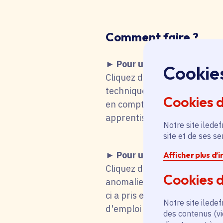
Comment faire
?
► Pour une recherche d'emp
Cookie
Cliquez dans le tableau ci-de
technique fait que vous remo
Cookies 
en compte votre choix. Vous 
apprentissage, stage), mot-cl
Notre site iledef
site et de ses s
► Pour une candidature s
Afficher plus d’
Cliquez dans le tableau ci-d
Cookies d
anomalie technique fait que
ci a pris en compte votre cho
Notre site iledef
d'emploi titulaire de la fonc
des contenus (vi