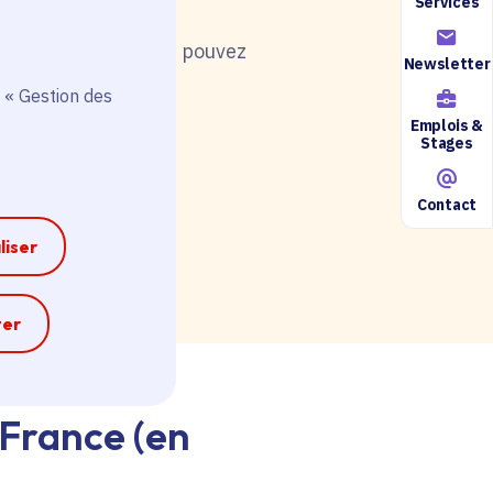
Services
nt de postuler, vous pouvez
Newsletter
 « Gestion des
Emplois &
Stages
Contact
ire accessible ici.
liser
e
ter
-France (en