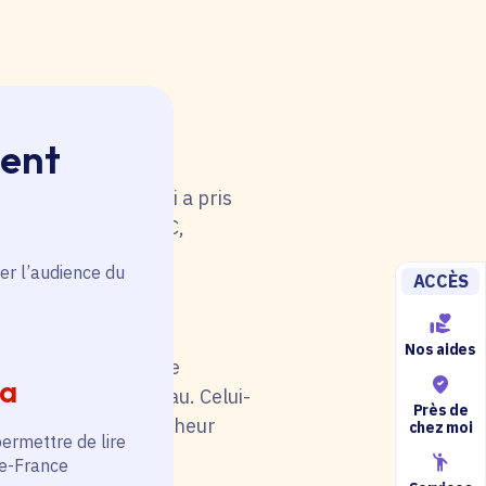
ment
 rouge. Une anomalie
u tableau. Celui-ci a pris
i de catégorie A/B/C,
5).
er l’audience du
ACCÈS
Nos aides
il soit en rouge. Une
ia
au niveau du tableau. Celui-
Près de
otre situation (chercheur
chez moi
permettre de lire
de-France