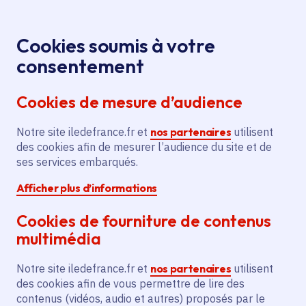
Panneau de gestion des cookies
Aller au menu
Aller au contenu principal
Aller au pied de page
Menu
Je re
Cookies soumis à votre
Offres d'emploi et de stage de la
Accueil
consentement
Région Île-de-France
Cookies de mesure d’audience
Notre site iledefrance.fr et
nos partenaires
utilisent
Offres d'emploi et de
des cookies afin de mesurer l’audience du site et de
ses services embarqués.
stage de la Région Île-
Afficher plus d’informations
de-France
Cookies de fourniture de contenus
multimédia
Partager
Notre site iledefrance.fr et
nos partenaires
utilisent
des cookies afin de vous permettre de lire des
contenus (vidéos, audio et autres) proposés par le