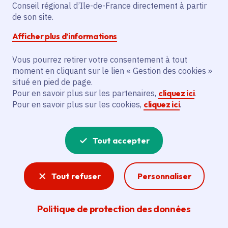
Partager sur Facebook
Partager sur Twitter
Partager sur Linkedin
Copier dans le presse-papier
Conseil régional d’Ile-de-France directement à partir
de son site.
Afficher plus d’informations
Vous pourrez retirer votre consentement à tout
moment en cliquant sur le lien « Gestion des cookies »
Vous recherchez un emploi dans
situé en pied de page.
l'informatique, la communication, le
Pour en savoir plus sur les partenaires,
cliquez ici
.
Pour en savoir plus sur les cookies,
cliquez ici
.
marketing, la comptabilité... ? Un poste
de cuisinier ou d'agent d'entretien ?
Tout accepter
Consultez toutes les offres d'emploi, de
stage et d'alternance proposées dans les
Tout refuser
Personnaliser
services de la Région Île-de-France et ses
lycées. Si besoin, envoyez une
Politique de protection des données
candidature spontanée.