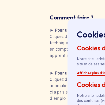
Comment faire
?
► Pour une recherche d'emp
Cookie
Cliquez dans le tableau ci-de
technique fait que vous remo
Cookies 
en compte votre choix. Vous 
apprentissage, stage), mot-cl
Notre site iledef
site et de ses s
► Pour une candidature s
Afficher plus d’
Cliquez dans le tableau ci-d
Cookies d
anomalie technique fait que
ci a pris en compte votre cho
Notre site iledef
d'emploi titulaire de la fonc
des contenus (vi