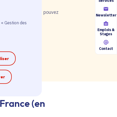
Services
nt de postuler, vous pouvez
Newsletter
 « Gestion des
Emplois &
Stages
Contact
ire accessible ici.
liser
e
ter
-France (en