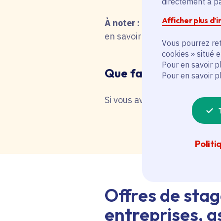
directement à par
Afficher plus d’
À noter :
pour une recherche 
en savoir plus en interrog
Vous pourrez ret
cookies » situé 
Pour en savoir p
Que faire en cas de 
Pour en savoir p
Si vous avez besoin d'une as
Politi
Offres de stag
entreprises, as