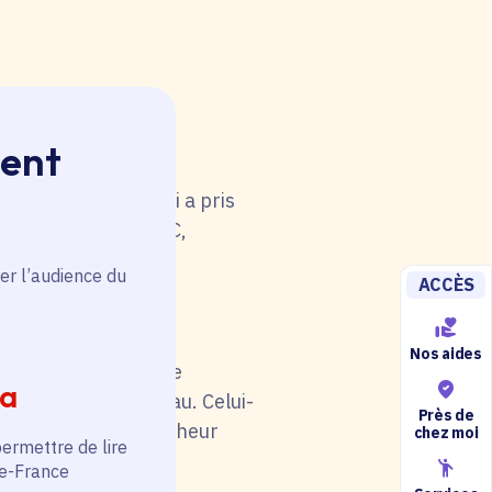
ment
 rouge. Une anomalie
u tableau. Celui-ci a pris
i de catégorie A/B/C,
5).
er l’audience du
ACCÈS
Nos aides
il soit en rouge. Une
ia
au niveau du tableau. Celui-
Près de
otre situation (chercheur
chez moi
permettre de lire
de-France