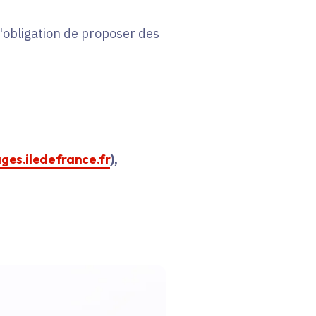
 l'obligation de proposer des
ages.iledefrance.fr
),