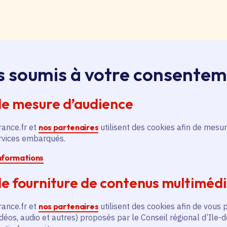
loi, apprentissage, stage
s soumis à votre consente
ssus sur le bouton « Liste d'offres » pour qu'il soit en
ntez aussitôt en haut de page. Redescendez au niveau d
de mesure d’audience
pouvez alors faire une recherche par catégorie (emplo
é, filière et département (75, 77, 78, 91, 92, 93, 94, 9
rance.fr et
nos partenaires
utilisent des cookies afin de mesur
ervices embarqués.
pontanée
informations
essus sur le bouton « Candidature spontanée » pour qu'
e fourniture de contenus multiméd
 vous remontez aussitôt en haut de page. Redescendez 
ix. Vous pouvez alors sélectionner siège ou lycées et v
rance.fr et
nos partenaires
utilisent des cookies afin de vous 
tion publique ou non, apprenti, stagiaire) et candidatez.
déos, audio et autres) proposés par le Conseil régional d’Ile-