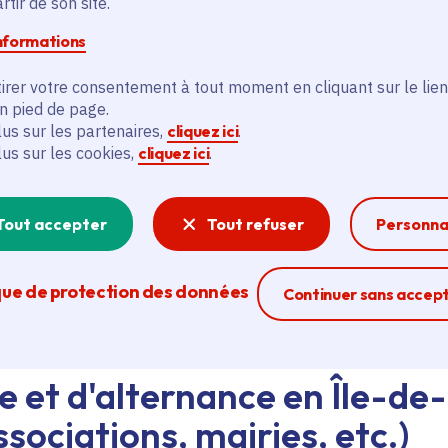
tir de son site.
informations
d'emploi au siège de la Région ou dans les lycées, ava
eant nos agents Ambassadeurs.
Plus d'infos.
irer votre consentement à tout moment en cliquant sur le lien
en pied de page.
lus sur les partenaires,
cliquez ici
.
problème technique ?
lus sur les cookies,
cliquez ici
.
sistance technique, écrivez-nous en utilisant
le formula
Tout accepter
Tout refuser
Personna
que de protection des données
Ferme la modal
Continuer sans accep
e et d'alternance en Île-de
sociations, mairies, etc.)