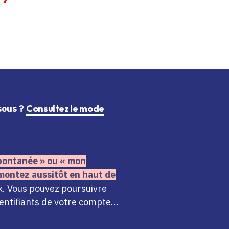
ssous ?
Consultez le mode
 spontanée » ou « mon
montez aussitôt en haut de
x. Vous pouvez poursuivre
ntifiants de votre compte...