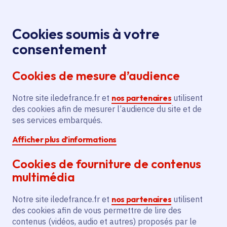
Panneau de gestion des cookies
Aller au menu
Aller au contenu principal
Aller au pied de page
Menu
Je re
Cookies soumis à votre
Offres d'emploi et de stage de la
Accueil
consentement
Région Île-de-France
Cookies de mesure d’audience
Notre site iledefrance.fr et
nos partenaires
utilisent
Offres d'emploi et de
des cookies afin de mesurer l’audience du site et de
ses services embarqués.
stage de la Région Île-
Afficher plus d’informations
de-France
Cookies de fourniture de contenus
multimédia
Partager
Notre site iledefrance.fr et
nos partenaires
utilisent
des cookies afin de vous permettre de lire des
contenus (vidéos, audio et autres) proposés par le