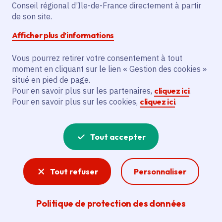
Partager sur Facebook
Partager sur Twitter
Partager sur Linkedin
Copier dans le presse-papier
Conseil régional d’Ile-de-France directement à partir
de son site.
Afficher plus d’informations
Vous pourrez retirer votre consentement à tout
moment en cliquant sur le lien « Gestion des cookies »
Vous recherchez un emploi dans
situé en pied de page.
l'informatique, la communication, le
Pour en savoir plus sur les partenaires,
cliquez ici
.
Pour en savoir plus sur les cookies,
cliquez ici
.
marketing, la comptabilité... ? Un poste
de cuisinier ou d'agent d'entretien ?
Tout accepter
Consultez toutes les offres d'emploi, de
stage et d'alternance proposées dans les
Tout refuser
Personnaliser
services de la Région Île-de-France et ses
lycées. Si besoin, envoyez une
Politique de protection des données
candidature spontanée.