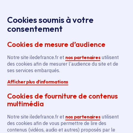
Panneau de gestion des cookies
Aller au menu
Aller au contenu principal
Aller au pied de page
Menu
Je re
Cookies soumis à votre
Offres d'emploi et de stage de la
Accueil
consentement
Région Île-de-France
Cookies de mesure d’audience
Notre site iledefrance.fr et
nos partenaires
utilisent
Offres d'emploi et de
des cookies afin de mesurer l’audience du site et de
ses services embarqués.
stage de la Région Île-
Afficher plus d’informations
de-France
Cookies de fourniture de contenus
multimédia
Partager
Notre site iledefrance.fr et
nos partenaires
utilisent
des cookies afin de vous permettre de lire des
contenus (vidéos, audio et autres) proposés par le