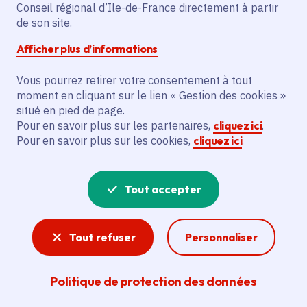
Partager sur Facebook
Partager sur Twitter
Partager sur Linkedin
Copier dans le presse-papier
Conseil régional d’Ile-de-France directement à partir
de son site.
Afficher plus d’informations
Vous pourrez retirer votre consentement à tout
moment en cliquant sur le lien « Gestion des cookies »
Vous recherchez un emploi dans
situé en pied de page.
l'informatique, la communication, le
Pour en savoir plus sur les partenaires,
cliquez ici
.
Pour en savoir plus sur les cookies,
cliquez ici
.
marketing, la comptabilité... ? Un poste
de cuisinier ou d'agent d'entretien ?
Tout accepter
Consultez toutes les offres d'emploi, de
stage et d'alternance proposées dans les
Tout refuser
Personnaliser
services de la Région Île-de-France et ses
lycées. Si besoin, envoyez une
Politique de protection des données
candidature spontanée.