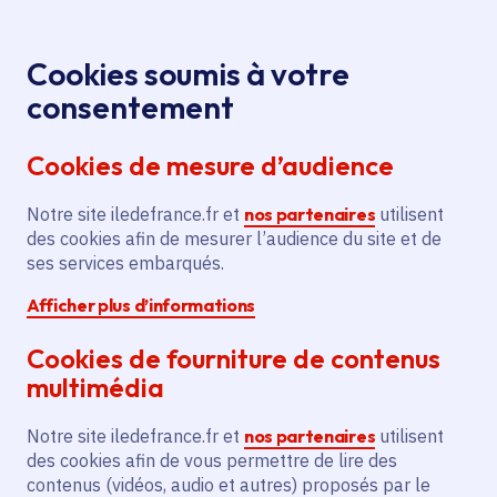
Panneau de gestion des cookies
Aller au menu
Aller au contenu principal
Aller au pied de page
Menu
Je re
Cookies soumis à votre
Offres d'emploi et de stage de la
Accueil
consentement
Région Île-de-France
Cookies de mesure d’audience
Notre site iledefrance.fr et
nos partenaires
utilisent
Offres d'emploi et de
des cookies afin de mesurer l’audience du site et de
ses services embarqués.
stage de la Région Île-
Afficher plus d’informations
de-France
Cookies de fourniture de contenus
multimédia
Partager
Notre site iledefrance.fr et
nos partenaires
utilisent
des cookies afin de vous permettre de lire des
contenus (vidéos, audio et autres) proposés par le