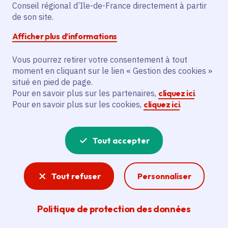
Partager sur Facebook
Partager sur Twitter
Partager sur Linkedin
Copier dans le presse-papier
Conseil régional d’Ile-de-France directement à partir
de son site.
Afficher plus d’informations
Vous pourrez retirer votre consentement à tout
moment en cliquant sur le lien « Gestion des cookies »
Vous recherchez un emploi dans
situé en pied de page.
l'informatique, la communication, le
Pour en savoir plus sur les partenaires,
cliquez ici
.
Pour en savoir plus sur les cookies,
cliquez ici
.
marketing, la comptabilité... ? Un poste
de cuisinier ou d'agent d'entretien ?
Tout accepter
Consultez toutes les offres d'emploi, de
stage et d'alternance proposées dans les
Tout refuser
Personnaliser
services de la Région Île-de-France et ses
lycées. Si besoin, envoyez une
Politique de protection des données
candidature spontanée.