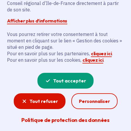
Conseil régional d’Ile-de-France directement à partir
de son site.
Partager sur Facebook
Partager sur Twitter
Partager sur Linkedin
Copier dans le presse-papier
Afficher plus d’informations
Vous pourrez retirer votre consentement à tout
moment en cliquant sur le lien « Gestion des cookies »
situé en pied de page.
Vous recherchez un emploi dans
Pour en savoir plus sur les partenaires,
cliquez ici
.
Pour en savoir plus sur les cookies,
cliquez ici
.
l'informatique, la communication, le
marketing, la comptabilité... ? Un poste
Tout accepter
de cuisinier ou d'agent d'entretien ?
Consultez toutes les offres d'emploi, de
Tout refuser
Personnaliser
stage et d'alternance proposées dans les
services de la Région Île-de-France et ses
Politique de protection des données
lycées. Si besoin, envoyez une