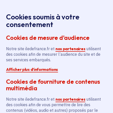
Panneau de gestion des cookies
Aller au menu
Aller au contenu principal
Aller au pied de page
Menu
Je re
Cookies soumis à votre
Oops, something went wrong. Check your browser's developer 
Offres d'emploi et de stage de la
Accueil
consentement
Région Île-de-France
Cookies de mesure d’audience
Oops, something went wrong. Check your browser's
developer console for more details.
Notre site iledefrance.fr et
nos partenaires
utilisent
des cookies afin de mesurer l’audience du site et de
Offres d'emploi et de
ses services embarqués.
Afficher plus d’informations
stage de la Région Île-
Cookies de fourniture de contenus
de-France
multimédia
Notre site iledefrance.fr et
nos partenaires
utilisent
des cookies afin de vous permettre de lire des
Partager
contenus (vidéos, audio et autres) proposés par le