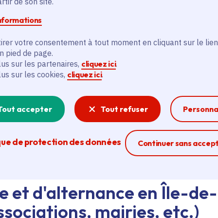
tir de son site.
informations
d'emploi au siège de la Région ou dans les lycées, ava
eant nos agents Ambassadeurs.
Plus d'infos.
irer votre consentement à tout moment en cliquant sur le lien
en pied de page.
lus sur les partenaires,
cliquez ici
.
problème technique ?
lus sur les cookies,
cliquez ici
.
sistance technique, écrivez-nous en utilisant
le formula
Tout accepter
Tout refuser
Personna
que de protection des données
Ferme la modal
Continuer sans accep
e et d'alternance en Île-de
sociations, mairies, etc.)