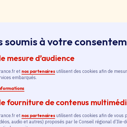
loi, apprentissage, stage
s soumis à votre consente
ssus sur le bouton « Liste d'offres » pour qu'il soit en
ntez aussitôt en haut de page. Redescendez au niveau d
de mesure d’audience
pouvez alors faire une recherche par catégorie (emplo
é, filière et département (75, 77, 78, 91, 92, 93, 94, 9
rance.fr et
nos partenaires
utilisent des cookies afin de mesur
ervices embarqués.
pontanée
informations
essus sur le bouton « Candidature spontanée » pour qu'
e fourniture de contenus multiméd
 vous remontez aussitôt en haut de page. Redescendez 
ix. Vous pouvez alors sélectionner siège ou lycées et v
rance.fr et
nos partenaires
utilisent des cookies afin de vous 
tion publique ou non, apprenti, stagiaire) et candidatez.
déos, audio et autres) proposés par le Conseil régional d’Ile-