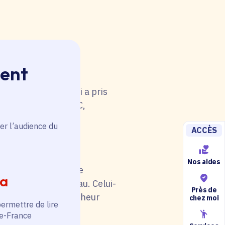
ment
 rouge. Une anomalie
u tableau. Celui-ci a pris
i de catégorie A/B/C,
5).
er l’audience du
ACCÈS
Nos aides
il soit en rouge. Une
ia
au niveau du tableau. Celui-
Près de
otre situation (chercheur
chez moi
permettre de lire
de-France