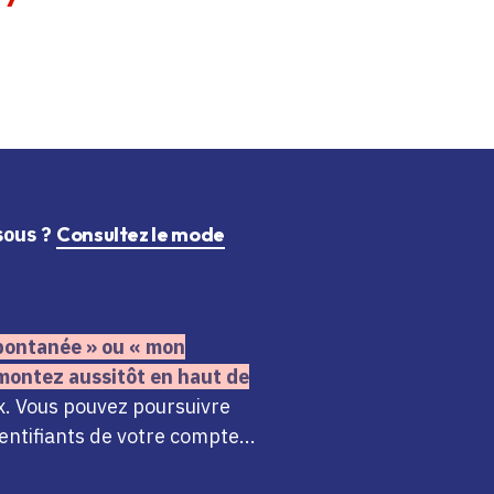
ssous ?
Consultez le mode
 spontanée » ou « mon
montez aussitôt en haut de
x. Vous pouvez poursuivre
ntifiants de votre compte...