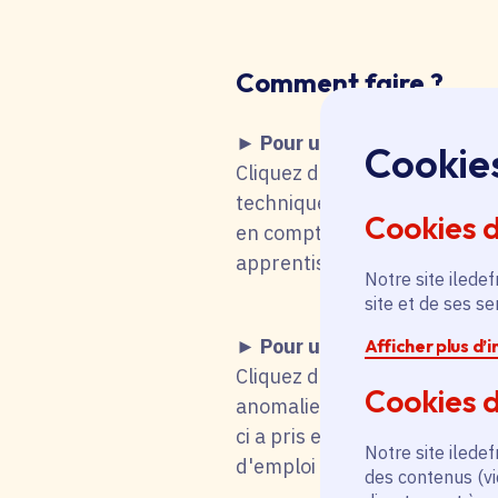
Comment faire
?
► Pour une recherche d'emp
Cookie
Cliquez dans le tableau ci-de
technique fait que vous remo
Cookies 
en compte votre choix. Vous 
apprentissage, stage), mot-cl
Notre site iledef
site et de ses s
► Pour une candidature s
Afficher plus d’
Cliquez dans le tableau ci-d
Cookies d
anomalie technique fait que
ci a pris en compte votre cho
Notre site iledef
d'emploi titulaire de la fonc
des contenus (vi