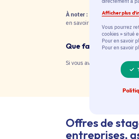
directement à par
Afficher plus d’
À noter :
pour une recherche 
en savoir plus en interrog
Vous pourrez ret
cookies » situé 
Pour en savoir p
Que faire en cas de 
Pour en savoir p
Si vous avez besoin d'une as
Politi
Offres de stag
entreprises, as