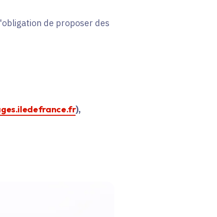
 l'obligation de proposer des
ages.iledefrance.fr
),