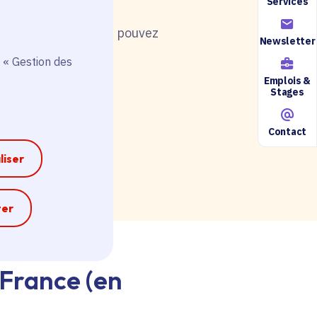
Services
nt de postuler, vous pouvez
Newsletter
 « Gestion des
Emplois &
Stages
Contact
ire accessible ici.
liser
e
ter
-France (en