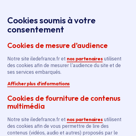
Panneau de gestion des cookies
Aller au menu
Aller au contenu principal
Aller au pied de page
Menu
Je re
Cookies soumis à votre
Offres d'emploi et de stage de la
Accueil
consentement
Région Île-de-France
Cookies de mesure d’audience
Notre site iledefrance.fr et
nos partenaires
utilisent
Offres d'emploi et de
des cookies afin de mesurer l’audience du site et de
ses services embarqués.
stage de la Région Île-
Afficher plus d’informations
de-France
Cookies de fourniture de contenus
multimédia
Partager
Notre site iledefrance.fr et
nos partenaires
utilisent
des cookies afin de vous permettre de lire des
contenus (vidéos, audio et autres) proposés par le