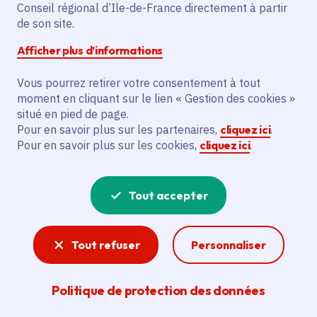
Partager sur Facebook
Partager sur Twitter
Partager sur Linkedin
Copier dans le presse-papier
Conseil régional d’Ile-de-France directement à partir
de son site.
Afficher plus d’informations
Vous pourrez retirer votre consentement à tout
moment en cliquant sur le lien « Gestion des cookies »
Vous recherchez un emploi dans
situé en pied de page.
l'informatique, la communication, le
Pour en savoir plus sur les partenaires,
cliquez ici
.
Pour en savoir plus sur les cookies,
cliquez ici
.
marketing, la comptabilité... ? Un poste
de cuisinier ou d'agent d'entretien ?
Tout accepter
Consultez toutes les offres d'emploi, de
stage et d'alternance proposées dans les
Tout refuser
Personnaliser
services de la Région Île-de-France et ses
lycées. Si besoin, envoyez une
Politique de protection des données
candidature spontanée.