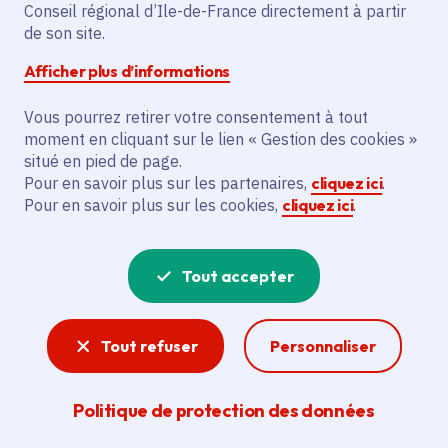
Partager sur Facebook
Partager sur Twitter
Partager sur Linkedin
Copier dans le presse-papier
Conseil régional d’Ile-de-France directement à partir
de son site.
Afficher plus d’informations
Vous pourrez retirer votre consentement à tout
moment en cliquant sur le lien « Gestion des cookies »
Vous recherchez un emploi dans
situé en pied de page.
l'informatique, la communication, le
Pour en savoir plus sur les partenaires,
cliquez ici
.
Pour en savoir plus sur les cookies,
cliquez ici
.
marketing, la comptabilité... ? Un poste
de cuisinier ou d'agent d'entretien ?
Tout accepter
Consultez toutes les offres d'emploi, de
stage et d'alternance proposées dans les
Tout refuser
Personnaliser
services de la Région Île-de-France et ses
lycées. Si besoin, envoyez une
Politique de protection des données
candidature spontanée.