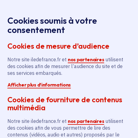
Panneau de gestion des cookies
Aller au menu
Aller au contenu principal
Aller au pied de page
Menu
Je re
Cookies soumis à votre
Offres d'emploi et de stage de la
Accueil
consentement
Région Île-de-France
Cookies de mesure d’audience
Notre site iledefrance.fr et
nos partenaires
utilisent
Offres d'emploi et de
des cookies afin de mesurer l’audience du site et de
ses services embarqués.
stage de la Région Île-
Afficher plus d’informations
de-France
Cookies de fourniture de contenus
multimédia
Partager
Notre site iledefrance.fr et
nos partenaires
utilisent
des cookies afin de vous permettre de lire des
contenus (vidéos, audio et autres) proposés par le