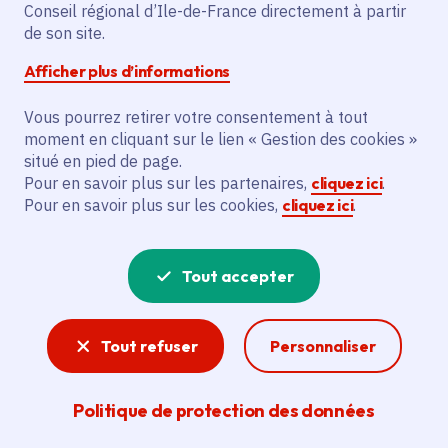
Partager sur Facebook
Partager sur Twitter
Partager sur Linkedin
Copier dans le presse-papier
Conseil régional d’Ile-de-France directement à partir
de son site.
Afficher plus d’informations
Vous pourrez retirer votre consentement à tout
moment en cliquant sur le lien « Gestion des cookies »
Vous recherchez un emploi dans
situé en pied de page.
l'informatique, la communication, le
Pour en savoir plus sur les partenaires,
cliquez ici
.
Pour en savoir plus sur les cookies,
cliquez ici
.
marketing, la comptabilité... ? Un poste
de cuisinier ou d'agent d'entretien ?
Tout accepter
Consultez toutes les offres d'emploi, de
stage et d'alternance proposées dans les
Tout refuser
Personnaliser
services de la Région Île-de-France et ses
lycées. Si besoin, envoyez une
Politique de protection des données
candidature spontanée.