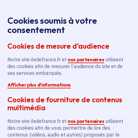
Panneau de gestion des cookies
Aller au menu
Aller au contenu principal
Aller au pied de page
Menu
Je re
Cookies soumis à votre
Offres d'emploi et de stage de la
Accueil
consentement
Région Île-de-France
Cookies de mesure d’audience
Notre site iledefrance.fr et
nos partenaires
utilisent
Offres d'emploi et de
des cookies afin de mesurer l’audience du site et de
ses services embarqués.
stage de la Région Île-
Afficher plus d’informations
de-France
Cookies de fourniture de contenus
multimédia
Partager
Notre site iledefrance.fr et
nos partenaires
utilisent
des cookies afin de vous permettre de lire des
contenus (vidéos, audio et autres) proposés par le