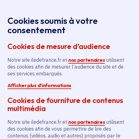
Panneau de gestion des cookies
Aller au menu
Aller au contenu principal
Aller au pied de page
Menu
Je re
Cookies soumis à votre
Offres d'emploi et de stage de la
Accueil
consentement
Région Île-de-France
Cookies de mesure d’audience
Notre site iledefrance.fr et
nos partenaires
utilisent
Offres d'emploi et de
des cookies afin de mesurer l’audience du site et de
ses services embarqués.
stage de la Région Île-
Afficher plus d’informations
de-France
Cookies de fourniture de contenus
multimédia
Partager
Notre site iledefrance.fr et
nos partenaires
utilisent
des cookies afin de vous permettre de lire des
contenus (vidéos, audio et autres) proposés par le