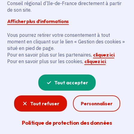
Partager sur Facebook
Partager sur Twitter
Partager sur Linkedin
Copier dans le presse-papier
Conseil régional d’Ile-de-France directement à partir
de son site.
Afficher plus d’informations
Vous pourrez retirer votre consentement à tout
moment en cliquant sur le lien « Gestion des cookies »
Vous recherchez un emploi dans
situé en pied de page.
l'informatique, la communication, le
Pour en savoir plus sur les partenaires,
cliquez ici
.
Pour en savoir plus sur les cookies,
cliquez ici
.
marketing, la comptabilité... ? Un poste
de cuisinier ou d'agent d'entretien ?
Tout accepter
Consultez toutes les offres d'emploi, de
stage et d'alternance proposées dans les
Tout refuser
Personnaliser
services de la Région Île-de-France et ses
lycées. Si besoin, envoyez une
Politique de protection des données
candidature spontanée.