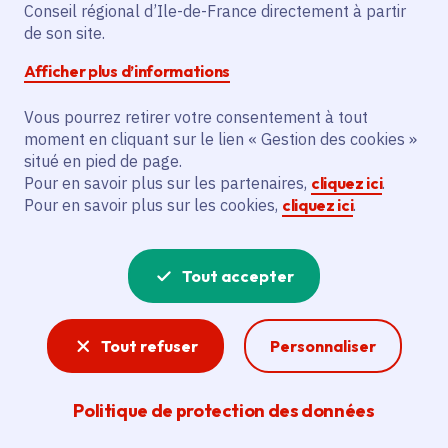
Partager sur Facebook
Partager sur Twitter
Partager sur Linkedin
Copier dans le presse-papier
Conseil régional d’Ile-de-France directement à partir
de son site.
Afficher plus d’informations
Vous pourrez retirer votre consentement à tout
moment en cliquant sur le lien « Gestion des cookies »
Vous recherchez un emploi dans
situé en pied de page.
l'informatique, la communication, le
Pour en savoir plus sur les partenaires,
cliquez ici
.
Pour en savoir plus sur les cookies,
cliquez ici
.
marketing, la comptabilité... ? Un poste
de cuisinier ou d'agent d'entretien ?
Tout accepter
Consultez toutes les offres d'emploi, de
stage et d'alternance proposées dans les
Tout refuser
Personnaliser
services de la Région Île-de-France et ses
lycées. Si besoin, envoyez une
Politique de protection des données
candidature spontanée.