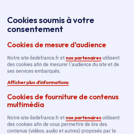
Panneau de gestion des cookies
Aller au menu
Aller au contenu principal
Aller au pied de page
Menu
Je re
Cookies soumis à votre
Offres d'emploi et de stage de la
Accueil
consentement
Région Île-de-France
Cookies de mesure d’audience
Notre site iledefrance.fr et
nos partenaires
utilisent
Offres d'emploi et de
des cookies afin de mesurer l’audience du site et de
ses services embarqués.
stage de la Région Île-
Afficher plus d’informations
de-France
Cookies de fourniture de contenus
multimédia
Partager
Notre site iledefrance.fr et
nos partenaires
utilisent
des cookies afin de vous permettre de lire des
contenus (vidéos, audio et autres) proposés par le