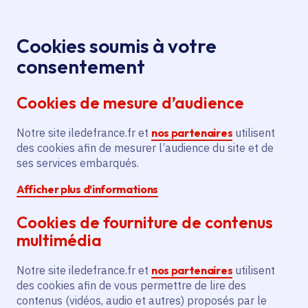
Panneau de gestion des cookies
Aller au menu
Aller au contenu principal
Aller au pied de page
Menu
Je re
Cookies soumis à votre
Offres d'emploi et de stage de la
Accueil
consentement
Région Île-de-France
Cookies de mesure d’audience
Notre site iledefrance.fr et
nos partenaires
utilisent
Offres d'emploi et de
des cookies afin de mesurer l’audience du site et de
ses services embarqués.
stage de la Région Île-
Afficher plus d’informations
de-France
Cookies de fourniture de contenus
multimédia
Partager
Notre site iledefrance.fr et
nos partenaires
utilisent
des cookies afin de vous permettre de lire des
contenus (vidéos, audio et autres) proposés par le