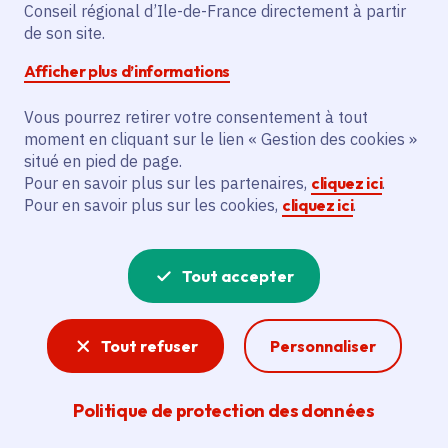
Partager sur Facebook
Partager sur Twitter
Partager sur Linkedin
Copier dans le presse-papier
Conseil régional d’Ile-de-France directement à partir
de son site.
Afficher plus d’informations
Vous pourrez retirer votre consentement à tout
moment en cliquant sur le lien « Gestion des cookies »
Vous recherchez un emploi dans
situé en pied de page.
l'informatique, la communication, le
Pour en savoir plus sur les partenaires,
cliquez ici
.
Pour en savoir plus sur les cookies,
cliquez ici
.
marketing, la comptabilité... ? Un poste
de cuisinier ou d'agent d'entretien ?
Tout accepter
Consultez toutes les offres d'emploi, de
stage et d'alternance proposées dans les
Tout refuser
Personnaliser
services de la Région Île-de-France et ses
lycées. Si besoin, envoyez une
Politique de protection des données
candidature spontanée.