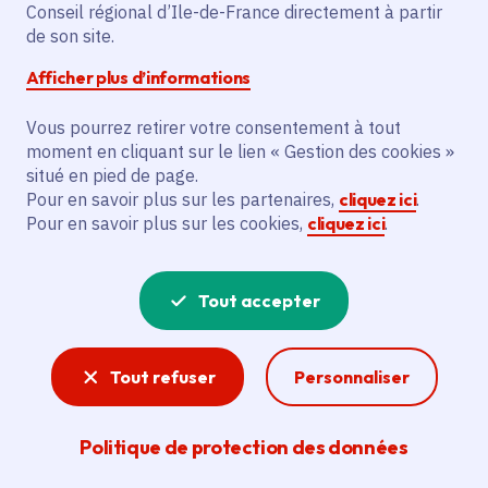
Partager sur Facebook
Partager sur Twitter
Partager sur Linkedin
Copier dans le presse-papier
Conseil régional d’Ile-de-France directement à partir
de son site.
Afficher plus d’informations
Vous pourrez retirer votre consentement à tout
moment en cliquant sur le lien « Gestion des cookies »
Vous recherchez un emploi dans
situé en pied de page.
l'informatique, la communication, le
Pour en savoir plus sur les partenaires,
cliquez ici
.
Pour en savoir plus sur les cookies,
cliquez ici
.
marketing, la comptabilité... ? Un poste
de cuisinier ou d'agent d'entretien ?
Tout accepter
Consultez toutes les offres d'emploi, de
stage et d'alternance proposées dans les
Tout refuser
Personnaliser
services de la Région Île-de-France et ses
lycées. Si besoin, envoyez une
Politique de protection des données
candidature spontanée.