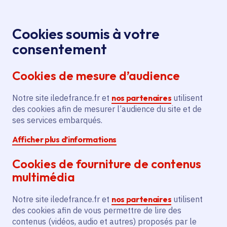
Panneau de gestion des cookies
Aller au menu
Aller au contenu principal
Aller au pied de page
Menu
Je re
Cookies soumis à votre
Offres d'emploi et de stage de la
Accueil
consentement
Région Île-de-France
Cookies de mesure d’audience
Notre site iledefrance.fr et
nos partenaires
utilisent
Offres d'emploi et de
des cookies afin de mesurer l’audience du site et de
ses services embarqués.
stage de la Région Île-
Afficher plus d’informations
de-France
Cookies de fourniture de contenus
multimédia
Partager
Notre site iledefrance.fr et
nos partenaires
utilisent
des cookies afin de vous permettre de lire des
contenus (vidéos, audio et autres) proposés par le