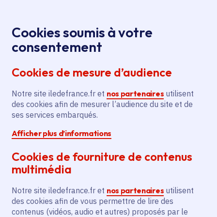
Panneau de gestion des cookies
Aller au menu
Aller au contenu principal
Aller au pied de page
Menu
Je re
Cookies soumis à votre
Offres d'emploi et de stage de la
Accueil
consentement
Région Île-de-France
Cookies de mesure d’audience
Notre site iledefrance.fr et
nos partenaires
utilisent
Offres d'emploi et de
des cookies afin de mesurer l’audience du site et de
ses services embarqués.
stage de la Région Île-
Afficher plus d’informations
de-France
Cookies de fourniture de contenus
multimédia
Partager
Notre site iledefrance.fr et
nos partenaires
utilisent
des cookies afin de vous permettre de lire des
contenus (vidéos, audio et autres) proposés par le