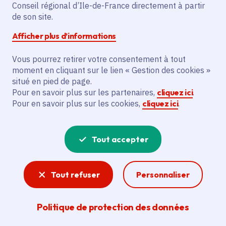
Partager sur Facebook
Partager sur Twitter
Partager sur Linkedin
Copier dans le presse-papier
Conseil régional d’Ile-de-France directement à partir
de son site.
Afficher plus d’informations
Vous pourrez retirer votre consentement à tout
moment en cliquant sur le lien « Gestion des cookies »
Vous recherchez un emploi dans
situé en pied de page.
l'informatique, la communication, le
Pour en savoir plus sur les partenaires,
cliquez ici
.
Pour en savoir plus sur les cookies,
cliquez ici
.
marketing, la comptabilité... ? Un poste
de cuisinier ou d'agent d'entretien ?
Tout accepter
Consultez toutes les offres d'emploi, de
stage et d'alternance proposées dans les
Tout refuser
Personnaliser
services de la Région Île-de-France et ses
lycées. Si besoin, envoyez une
Politique de protection des données
candidature spontanée.