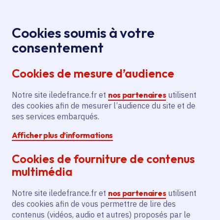
Panneau de gestion des cookies
Aller au menu
Aller au contenu principal
Aller au pied de page
Menu
Je re
Cookies soumis à votre
Offres d'emploi et de stage de la
Accueil
consentement
Région Île-de-France
Cookies de mesure d’audience
Notre site iledefrance.fr et
nos partenaires
utilisent
Offres d'emploi et de
des cookies afin de mesurer l’audience du site et de
ses services embarqués.
stage de la Région Île-
Afficher plus d’informations
de-France
Cookies de fourniture de contenus
multimédia
Partager
Notre site iledefrance.fr et
nos partenaires
utilisent
des cookies afin de vous permettre de lire des
contenus (vidéos, audio et autres) proposés par le