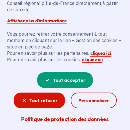
Partager sur Facebook
Partager sur Twitter
Partager sur Linkedin
Copier dans le presse-papier
Conseil régional d’Ile-de-France directement à partir
de son site.
Afficher plus d’informations
Vous pourrez retirer votre consentement à tout
moment en cliquant sur le lien « Gestion des cookies »
Vous recherchez un emploi dans
situé en pied de page.
l'informatique, la communication, le
Pour en savoir plus sur les partenaires,
cliquez ici
.
Pour en savoir plus sur les cookies,
cliquez ici
.
marketing, la comptabilité... ? Un poste
de cuisinier ou d'agent d'entretien ?
Tout accepter
Consultez toutes les offres d'emploi, de
stage et d'alternance proposées dans les
Tout refuser
Personnaliser
services de la Région Île-de-France et ses
lycées. Si besoin, envoyez une
Politique de protection des données
candidature spontanée.