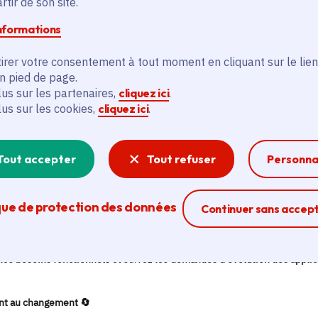
tir de son site.
informations
irer votre consentement à tout moment en cliquant sur le lien
en pied de page.
lus sur les partenaires,
cliquez ici
.
lus sur les cookies,
cliquez ici
.
Tout accepter
Tout refuser
Personna
que de protection des données
Ferme la modal
Continuer sans accep