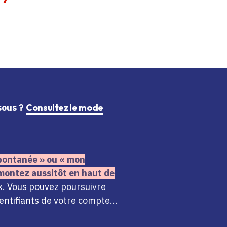
ssous ?
Consultez le mode
 spontanée » ou « mon
montez aussitôt en haut de
x. Vous pouvez poursuivre
ntifiants de votre compte...