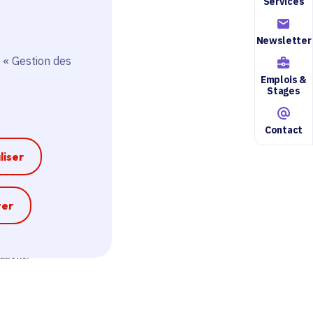
Services
Newsletter
 « Gestion des
Emplois &
Stages
Contact
liser
e
ter