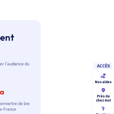
ment
er l’audience du
ACCÈS
Nos aides
ia
Près de
chez moi
permettre de lire
de-France