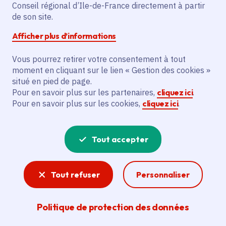
Partager sur Facebook
Partager sur Twitter
Partager sur Linkedin
Copier dans le presse-papier
Conseil régional d’Ile-de-France directement à partir
de son site.
Afficher plus d’informations
Vous pourrez retirer votre consentement à tout
moment en cliquant sur le lien « Gestion des cookies »
Vous recherchez un emploi dans
situé en pied de page.
l'informatique, la communication, le
Pour en savoir plus sur les partenaires,
cliquez ici
.
Pour en savoir plus sur les cookies,
cliquez ici
.
marketing, la comptabilité... ? Un poste
de cuisinier ou d'agent d'entretien ?
Tout accepter
Consultez toutes les offres d'emploi, de
stage et d'alternance proposées dans les
Tout refuser
Personnaliser
services de la Région Île-de-France et ses
lycées. Si besoin, envoyez une
Politique de protection des données
candidature spontanée.