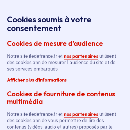
Panneau de gestion des cookies
Aller au menu
Aller au contenu principal
Aller au pied de page
Menu
Je re
Cookies soumis à votre
Offres d'emploi et de stage de la
Accueil
consentement
Région Île-de-France
Cookies de mesure d’audience
Notre site iledefrance.fr et
nos partenaires
utilisent
Offres d'emploi et de
des cookies afin de mesurer l’audience du site et de
ses services embarqués.
stage de la Région Île-
Afficher plus d’informations
de-France
Cookies de fourniture de contenus
multimédia
Partager
Notre site iledefrance.fr et
nos partenaires
utilisent
des cookies afin de vous permettre de lire des
contenus (vidéos, audio et autres) proposés par le