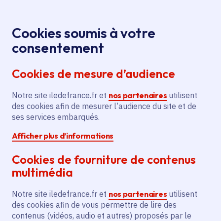
Panneau de gestion des cookies
Aller au menu
Aller au contenu principal
Aller au pied de page
Menu
Je re
Cookies soumis à votre
Offres d'emploi et de stage de la
Accueil
consentement
Région Île-de-France
Cookies de mesure d’audience
Notre site iledefrance.fr et
nos partenaires
utilisent
Offres d'emploi et de
des cookies afin de mesurer l’audience du site et de
ses services embarqués.
stage de la Région Île-
Afficher plus d’informations
de-France
Cookies de fourniture de contenus
multimédia
Partager
Notre site iledefrance.fr et
nos partenaires
utilisent
des cookies afin de vous permettre de lire des
contenus (vidéos, audio et autres) proposés par le