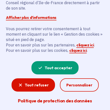
Partager sur Facebook
Partager sur Twitter
Partager sur Linkedin
Copier dans le presse-papier
Conseil régional d’Ile-de-France directement à partir
de son site.
Afficher plus d’informations
Vous pourrez retirer votre consentement à tout
moment en cliquant sur le lien « Gestion des cookies »
Vous recherchez un emploi dans
situé en pied de page.
l'informatique, la communication, le
Pour en savoir plus sur les partenaires,
cliquez ici
.
Pour en savoir plus sur les cookies,
cliquez ici
.
marketing, la comptabilité... ? Un poste
de cuisinier ou d'agent d'entretien ?
Tout accepter
Consultez toutes les offres d'emploi, de
stage et d'alternance proposées dans les
Tout refuser
Personnaliser
services de la Région Île-de-France et ses
lycées. Si besoin, envoyez une
Politique de protection des données
candidature spontanée.