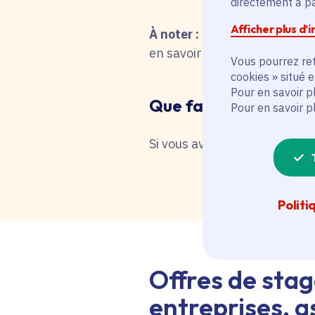
directement à par
Afficher plus d’
À noter :
pour une recherche 
en savoir plus en interrog
Vous pourrez ret
cookies » situé 
Pour en savoir p
Que faire en cas de 
Pour en savoir p
Si vous avez besoin d'une as
Politi
Offres de stag
entreprises, as