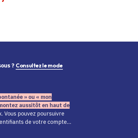
ssous ?
Consultez le mode
 spontanée » ou « mon
montez aussitôt en haut de
x. Vous pouvez poursuivre
ntifiants de votre compte...