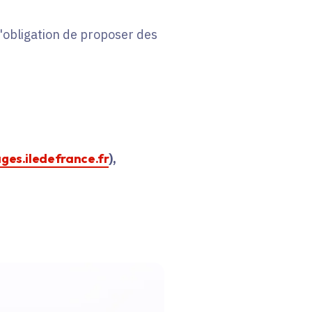
 l'obligation de proposer des
ages.iledefrance.fr
),