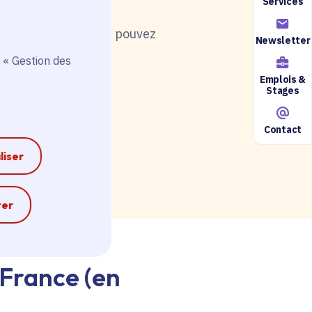
Services
nt de postuler, vous pouvez
Newsletter
 « Gestion des
Emplois &
Stages
Contact
ire accessible ici.
liser
e
ter
-France (en