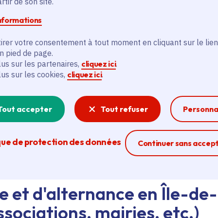
tir de son site.
informations
d'emploi au siège de la Région ou dans les lycées, ava
eant nos agents Ambassadeurs.
Plus d'infos.
irer votre consentement à tout moment en cliquant sur le lien
en pied de page.
lus sur les partenaires,
cliquez ici
.
problème technique ?
lus sur les cookies,
cliquez ici
.
sistance technique, écrivez-nous en utilisant
le formula
Tout accepter
Tout refuser
Personna
que de protection des données
Ferme la modal
Continuer sans accep
e et d'alternance en Île-de
sociations, mairies, etc.)