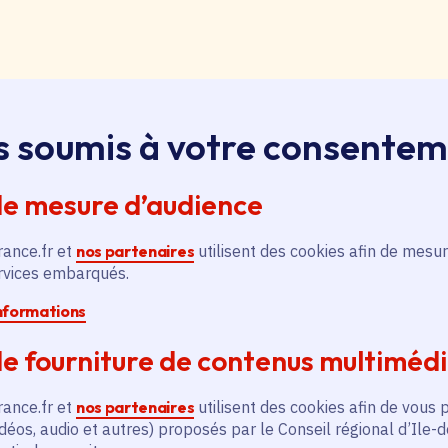
loi, apprentissage, stage
s soumis à votre consente
ssus sur le bouton « Liste d'offres » pour qu'il soit en
ntez aussitôt en haut de page. Redescendez au niveau d
de mesure d’audience
pouvez alors faire une recherche par catégorie (emplo
é, filière et département (75, 77, 78, 91, 92, 93, 94, 9
rance.fr et
nos partenaires
utilisent des cookies afin de mesur
ervices embarqués.
informations
pontanée
essus sur le bouton « Candidature spontanée » pour qu'
e fourniture de contenus multiméd
 vous remontez aussitôt en haut de page. Redescendez 
ix. Vous pouvez alors sélectionner siège ou lycées et v
rance.fr et
nos partenaires
utilisent des cookies afin de vous 
tion publique ou non, apprenti, stagiaire) et candidatez.
déos, audio et autres) proposés par le Conseil régional d’Ile-