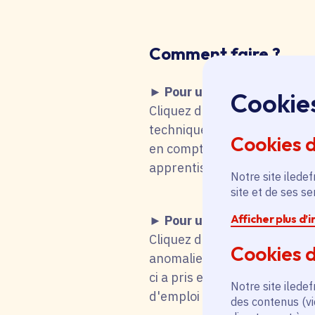
Comment faire
?
► Pour une recherche d'emp
Cookie
Cliquez dans le tableau ci-de
technique fait que vous remo
Cookies 
en compte votre choix. Vous 
apprentissage, stage), mot-cl
Notre site iledef
site et de ses s
Afficher plus d’
► Pour une candidature s
Cliquez dans le tableau ci-d
Cookies d
anomalie technique fait que
ci a pris en compte votre cho
Notre site iledef
d'emploi titulaire de la fonc
des contenus (vi