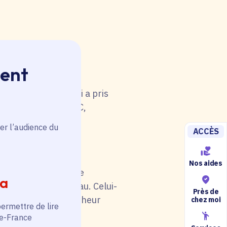
ment
 rouge. Une anomalie
u tableau. Celui-ci a pris
i de catégorie A/B/C,
5).
er l’audience du
ACCÈS
Nos aides
il soit en rouge. Une
ia
au niveau du tableau. Celui-
Près de
otre situation (chercheur
chez moi
permettre de lire
de-France