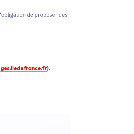
 l'obligation de proposer des
ages.iledefrance.fr
),