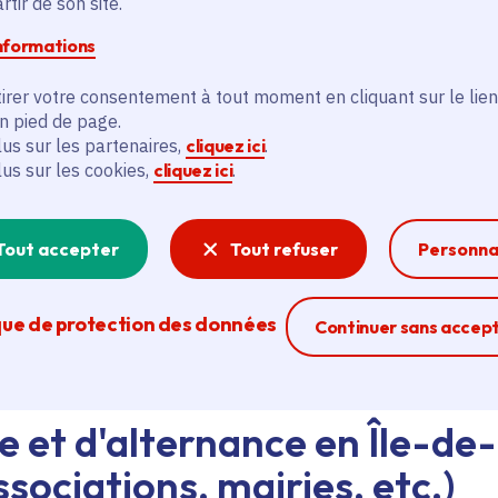
tir de son site.
informations
d'emploi au siège de la Région ou dans les lycées, ava
eant nos agents Ambassadeurs.
Plus d'infos.
irer votre consentement à tout moment en cliquant sur le lien
en pied de page.
lus sur les partenaires,
cliquez ici
.
problème technique ?
lus sur les cookies,
cliquez ici
.
sistance technique, écrivez-nous en utilisant
le formula
Tout accepter
Tout refuser
Personna
que de protection des données
Ferme la modal
Continuer sans accep
e et d'alternance en Île-de
sociations, mairies, etc.)