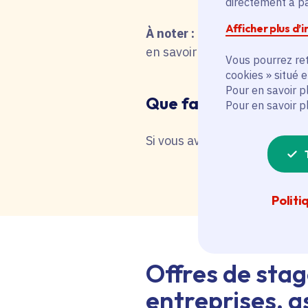
directement à par
Afficher plus d’
À noter :
pour une recherche 
en savoir plus en interrog
Vous pourrez ret
cookies » situé 
Pour en savoir p
Que faire en cas de 
Pour en savoir p
Si vous avez besoin d'une as
Politi
Offres de stag
entreprises, as