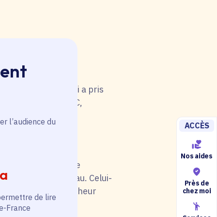
ment
 rouge. Une anomalie
u tableau. Celui-ci a pris
i de catégorie A/B/C,
5).
er l’audience du
ACCÈS
Nos aides
il soit en rouge. Une
ia
au niveau du tableau. Celui-
Près de
otre situation (chercheur
chez moi
permettre de lire
de-France