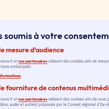
loi, apprentissage, stage
s soumis à votre consente
ssus sur le bouton « Liste d'offres » pour qu'il soit en
ntez aussitôt en haut de page. Redescendez au niveau d
de mesure d’audience
pouvez alors faire une recherche par catégorie (emplo
é, filière et département (75, 77, 78, 91, 92, 93, 94, 9
rance.fr et
nos partenaires
utilisent des cookies afin de mesur
ervices embarqués.
informations
pontanée
essus sur le bouton « Candidature spontanée » pour qu'
e fourniture de contenus multiméd
 vous remontez aussitôt en haut de page. Redescendez 
ix. Vous pouvez alors sélectionner siège ou lycées et v
rance.fr et
nos partenaires
utilisent des cookies afin de vous 
tion publique ou non, apprenti, stagiaire) et candidatez.
déos, audio et autres) proposés par le Conseil régional d’Ile-