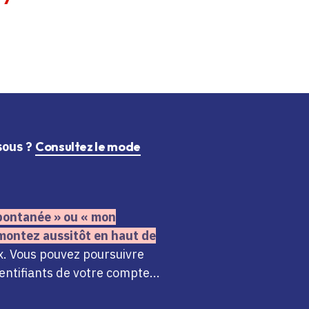
ssous ?
Consultez le mode
 spontanée » ou « mon
montez aussitôt en haut de
x. Vous pouvez poursuivre
ntifiants de votre compte...