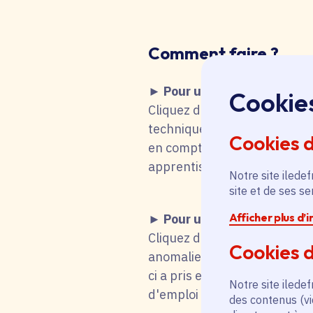
Comment faire
?
► Pour une recherche d'emp
Cookie
Cliquez dans le tableau ci-de
technique fait que vous remo
Cookies 
en compte votre choix. Vous 
apprentissage, stage), mot-cl
Notre site iledef
site et de ses s
Afficher plus d’
► Pour une candidature s
Cliquez dans le tableau ci-d
Cookies d
anomalie technique fait que
ci a pris en compte votre cho
Notre site iledef
d'emploi titulaire de la fonc
des contenus (vi