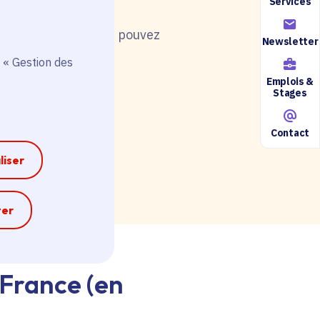
Services
nt de postuler, vous pouvez
Newsletter
 « Gestion des
Emplois &
Stages
Contact
ire accessible ici.
liser
e
ter
-France (en