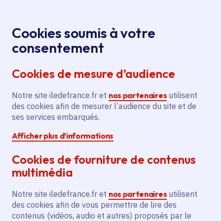
Panneau de gestion des cookies
Aller au menu
Aller au contenu principal
Aller au pied de page
Menu
Je re
Cookies soumis à votre
Offres d'emploi et de stage de la
Accueil
consentement
Région Île-de-France
Cookies de mesure d’audience
Notre site iledefrance.fr et
nos partenaires
utilisent
Offres d'emploi et de
des cookies afin de mesurer l’audience du site et de
ses services embarqués.
stage de la Région Île-
Afficher plus d’informations
de-France
Cookies de fourniture de contenus
multimédia
Partager
Notre site iledefrance.fr et
nos partenaires
utilisent
des cookies afin de vous permettre de lire des
contenus (vidéos, audio et autres) proposés par le