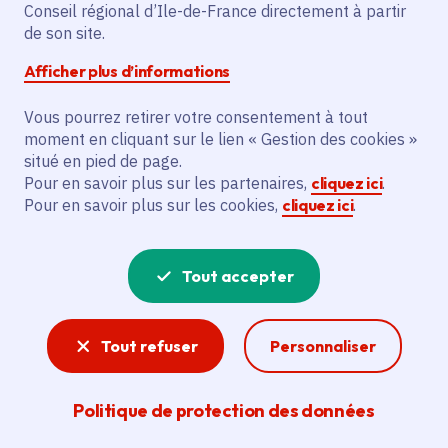
Partager sur Facebook
Partager sur Twitter
Partager sur Linkedin
Copier dans le presse-papier
Conseil régional d’Ile-de-France directement à partir
de son site.
Afficher plus d’informations
Vous pourrez retirer votre consentement à tout
moment en cliquant sur le lien « Gestion des cookies »
Vous recherchez un emploi dans
situé en pied de page.
l'informatique, la communication, le
Pour en savoir plus sur les partenaires,
cliquez ici
.
Pour en savoir plus sur les cookies,
cliquez ici
.
marketing, la comptabilité... ? Un poste
de cuisinier ou d'agent d'entretien ?
Tout accepter
Consultez toutes les offres d'emploi, de
stage et d'alternance proposées dans les
Tout refuser
Personnaliser
services de la Région Île-de-France et ses
lycées. Si besoin, envoyez une
Politique de protection des données
candidature spontanée.