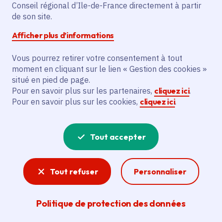
Conseil régional d’Ile-de-France directement à partir
de son site.
Partager sur Facebook
Partager sur Twitter
Partager sur Linkedin
Copier dans le presse-papier
Afficher plus d’informations
Vous pourrez retirer votre consentement à tout
moment en cliquant sur le lien « Gestion des cookies »
situé en pied de page.
Vous recherchez un emploi dans
Pour en savoir plus sur les partenaires,
cliquez ici
.
Pour en savoir plus sur les cookies,
cliquez ici
.
l'informatique, la communication, le
marketing, la comptabilité... ? Un poste
Tout accepter
de cuisinier ou d'agent d'entretien ?
Consultez toutes les offres d'emploi, de
Tout refuser
Personnaliser
stage et d'alternance proposées dans les
services de la Région Île-de-France et ses
Politique de protection des données
lycées. Si besoin, envoyez une