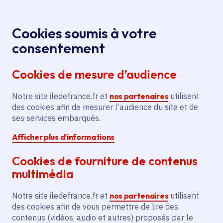
Panneau de gestion des cookies
Aller au menu
Aller au contenu principal
Aller au pied de page
Menu
Je re
Cookies soumis à votre
Oops, something went wrong. Check your browser's developer 
Offres d'emploi et de stage de la
Accueil
consentement
Région Île-de-France
Cookies de mesure d’audience
Oops, something went wrong. Check your browser's
developer console for more details.
Notre site iledefrance.fr et
nos partenaires
utilisent
des cookies afin de mesurer l’audience du site et de
Offres d'emploi et de
ses services embarqués.
Afficher plus d’informations
stage de la Région Île-
Cookies de fourniture de contenus
de-France
multimédia
Notre site iledefrance.fr et
nos partenaires
utilisent
des cookies afin de vous permettre de lire des
Partager
contenus (vidéos, audio et autres) proposés par le