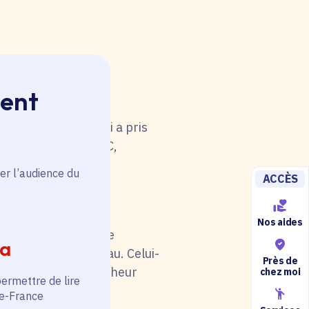
ment
 rouge. Une anomalie
u tableau. Celui-ci a pris
i de catégorie A/B/C,
5).
er l’audience du
ACCÈS
Nos aides
il soit en rouge. Une
ia
au niveau du tableau. Celui-
Près de
otre situation (chercheur
chez moi
permettre de lire
de-France