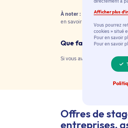
directement à par
Afficher plus d’
À noter :
pour une recherche 
en savoir plus en interrog
Vous pourrez ret
cookies » situé 
Pour en savoir p
Que faire en cas de 
Pour en savoir p
Si vous avez besoin d'une as
Politi
Offres de stag
entreprises, as