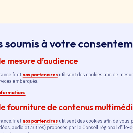
loi, apprentissage, stage
s soumis à votre consente
ssus sur le bouton « Liste d'offres » pour qu'il soit en
ntez aussitôt en haut de page. Redescendez au niveau d
de mesure d’audience
pouvez alors faire une recherche par catégorie (emplo
é, filière et département (75, 77, 78, 91, 92, 93, 94, 9
rance.fr et
nos partenaires
utilisent des cookies afin de mesur
ervices embarqués.
informations
pontanée
essus sur le bouton « Candidature spontanée » pour qu'
e fourniture de contenus multiméd
 vous remontez aussitôt en haut de page. Redescendez 
ix. Vous pouvez alors sélectionner siège ou lycées et v
rance.fr et
nos partenaires
utilisent des cookies afin de vous 
tion publique ou non, apprenti, stagiaire) et candidatez.
déos, audio et autres) proposés par le Conseil régional d’Ile-