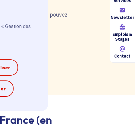
Services
nt de postuler, vous pouvez
Newsletter
 « Gestion des
Emplois &
Stages
Contact
ire accessible ici.
liser
e
ter
-France (en