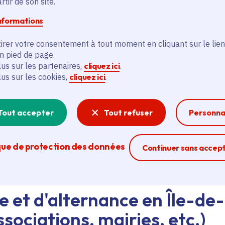
tir de son site.
informations
d'emploi au siège de la Région ou dans les lycées, ava
eant nos agents Ambassadeurs.
Plus d'infos.
irer votre consentement à tout moment en cliquant sur le lien
en pied de page.
lus sur les partenaires,
cliquez ici
.
problème technique ?
lus sur les cookies,
cliquez ici
.
sistance technique, écrivez-nous en utilisant
le formula
Tout accepter
Tout refuser
Personna
que de protection des données
Ferme la modal
Continuer sans accep
e et d'alternance en Île-de
sociations, mairies, etc.)