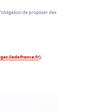
 l'obligation de proposer des
ages.iledefrance.fr
),