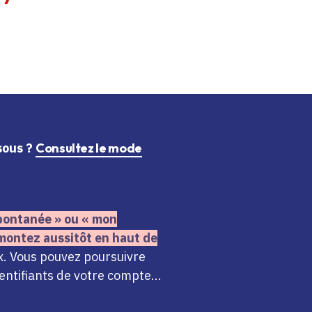
ssous ?
Consultez le mode
 spontanée » ou « mon
montez aussitôt en haut de
x. Vous pouvez poursuivre
ntifiants de votre compte...