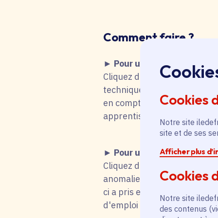
Comment faire
?
► Pour une recherche d'emp
Cookie
Cliquez dans le tableau ci-de
technique fait que vous remo
Cookies 
en compte votre choix. Vous 
apprentissage, stage), mot-cl
Notre site iledef
site et de ses s
Afficher plus d’
► Pour une candidature s
Cliquez dans le tableau ci-d
Cookies d
anomalie technique fait que
ci a pris en compte votre cho
Notre site iledef
d'emploi titulaire de la fonc
des contenus (vi