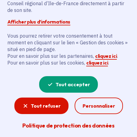
Partager sur Facebook
Partager sur Twitter
Partager sur Linkedin
Copier dans le presse-papier
Conseil régional d’Ile-de-France directement à partir
de son site.
Afficher plus d’informations
Vous pourrez retirer votre consentement à tout
moment en cliquant sur le lien « Gestion des cookies »
Vous recherchez un emploi dans
situé en pied de page.
l'informatique, la communication, le
Pour en savoir plus sur les partenaires,
cliquez ici
.
Pour en savoir plus sur les cookies,
cliquez ici
.
marketing, la comptabilité... ? Un poste
de cuisinier ou d'agent d'entretien ?
Tout accepter
Consultez toutes les offres d'emploi, de
stage et d'alternance proposées dans les
Tout refuser
Personnaliser
services de la Région Île-de-France et ses
lycées. Si besoin, envoyez une
Politique de protection des données
candidature spontanée.