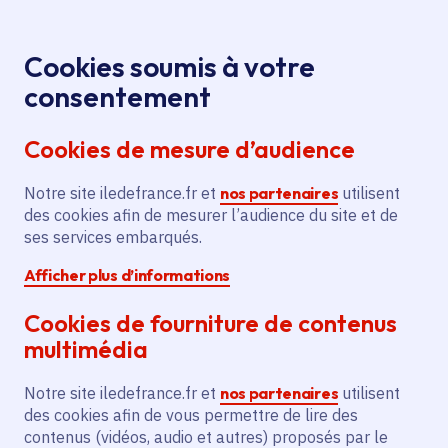
Panneau de gestion des cookies
Aller au menu
Aller au contenu principal
Aller au pied de page
Menu
Je re
Cookies soumis à votre
Offres d'emploi et de stage de la
Accueil
consentement
Région Île-de-France
Cookies de mesure d’audience
Notre site iledefrance.fr et
nos partenaires
utilisent
Offres d'emploi et de
des cookies afin de mesurer l’audience du site et de
ses services embarqués.
stage de la Région Île-
Afficher plus d’informations
de-France
Cookies de fourniture de contenus
multimédia
Partager
Notre site iledefrance.fr et
nos partenaires
utilisent
des cookies afin de vous permettre de lire des
contenus (vidéos, audio et autres) proposés par le