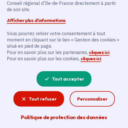
Partager sur Facebook
Partager sur Twitter
Partager sur Linkedin
Copier dans le presse-papier
Conseil régional d’Ile-de-France directement à partir
de son site.
Afficher plus d’informations
Vous pourrez retirer votre consentement à tout
moment en cliquant sur le lien « Gestion des cookies »
Vous recherchez un emploi dans
situé en pied de page.
l'informatique, la communication, le
Pour en savoir plus sur les partenaires,
cliquez ici
.
Pour en savoir plus sur les cookies,
cliquez ici
.
marketing, la comptabilité... ? Un poste
de cuisinier ou d'agent d'entretien ?
Tout accepter
Consultez toutes les offres d'emploi, de
stage et d'alternance proposées dans les
Tout refuser
Personnaliser
services de la Région Île-de-France et ses
lycées. Si besoin, envoyez une
Politique de protection des données
candidature spontanée.