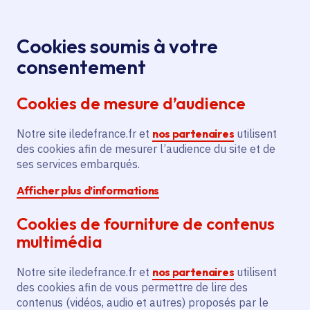
Panneau de gestion des cookies
Aller au menu
Aller au contenu principal
Aller au pied de page
Menu
Je re
Cookies soumis à votre
Offres d'emploi et de stage de la
Accueil
consentement
Région Île-de-France
Cookies de mesure d’audience
Notre site iledefrance.fr et
nos partenaires
utilisent
Offres d'emploi et de
des cookies afin de mesurer l’audience du site et de
ses services embarqués.
stage de la Région Île-
Afficher plus d’informations
de-France
Cookies de fourniture de contenus
multimédia
Partager
Notre site iledefrance.fr et
nos partenaires
utilisent
des cookies afin de vous permettre de lire des
contenus (vidéos, audio et autres) proposés par le