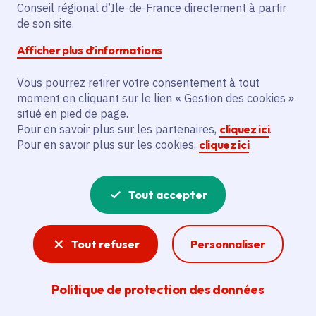
Partager sur Facebook
Partager sur Twitter
Partager sur Linkedin
Copier dans le presse-papier
Conseil régional d’Ile-de-France directement à partir
de son site.
Afficher plus d’informations
Vous pourrez retirer votre consentement à tout
moment en cliquant sur le lien « Gestion des cookies »
Vous recherchez un emploi dans
situé en pied de page.
l'informatique, la communication, le
Pour en savoir plus sur les partenaires,
cliquez ici
.
Pour en savoir plus sur les cookies,
cliquez ici
.
marketing, la comptabilité... ? Un poste
de cuisinier ou d'agent d'entretien ?
Tout accepter
Consultez toutes les offres d'emploi, de
stage et d'alternance proposées dans les
Tout refuser
Personnaliser
services de la Région Île-de-France et ses
lycées. Si besoin, envoyez une
Politique de protection des données
candidature spontanée.