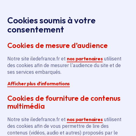
Panneau de gestion des cookies
Aller au menu
Aller au contenu principal
Aller au pied de page
Menu
Je re
Cookies soumis à votre
Offres d'emploi et de stage de la
Accueil
consentement
Région Île-de-France
Cookies de mesure d’audience
Notre site iledefrance.fr et
nos partenaires
utilisent
Offres d'emploi et de
des cookies afin de mesurer l’audience du site et de
ses services embarqués.
stage de la Région Île-
Afficher plus d’informations
de-France
Cookies de fourniture de contenus
multimédia
Partager
Notre site iledefrance.fr et
nos partenaires
utilisent
des cookies afin de vous permettre de lire des
contenus (vidéos, audio et autres) proposés par le