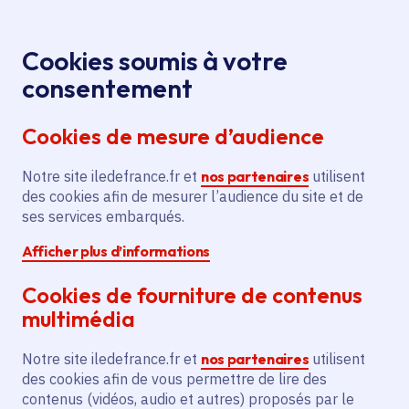
Panneau de gestion des cookies
Aller au menu
Aller au contenu principal
Aller au pied de page
Menu
Je re
Cookies soumis à votre
Offres d'emploi et de stage de la
Accueil
consentement
Région Île-de-France
Cookies de mesure d’audience
Notre site iledefrance.fr et
nos partenaires
utilisent
Offres d'emploi et de
des cookies afin de mesurer l’audience du site et de
ses services embarqués.
stage de la Région Île-
Afficher plus d’informations
de-France
Cookies de fourniture de contenus
multimédia
Partager
Notre site iledefrance.fr et
nos partenaires
utilisent
des cookies afin de vous permettre de lire des
contenus (vidéos, audio et autres) proposés par le