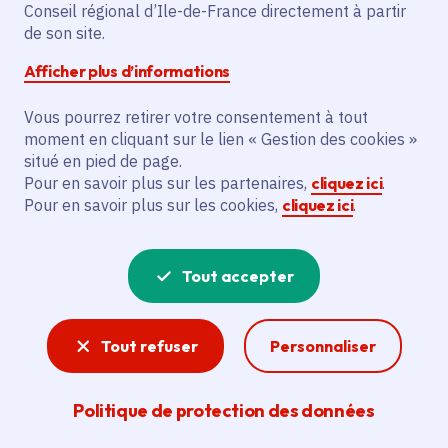
Partager sur Facebook
Partager sur Twitter
Partager sur Linkedin
Copier dans le presse-papier
Conseil régional d’Ile-de-France directement à partir
de son site.
Afficher plus d’informations
Vous pourrez retirer votre consentement à tout
moment en cliquant sur le lien « Gestion des cookies »
Vous recherchez un emploi dans
situé en pied de page.
l'informatique, la communication, le
Pour en savoir plus sur les partenaires,
cliquez ici
.
Pour en savoir plus sur les cookies,
cliquez ici
.
marketing, la comptabilité... ? Un poste
de cuisinier ou d'agent d'entretien ?
Tout accepter
Consultez toutes les offres d'emploi, de
stage et d'alternance proposées dans les
Tout refuser
Personnaliser
services de la Région Île-de-France et ses
lycées. Si besoin, envoyez une
Politique de protection des données
candidature spontanée.