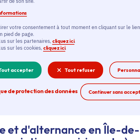
tir de son site.
informations
d'emploi au siège de la Région ou dans les lycées, ava
irer votre consentement à tout moment en cliquant sur le lien
eant nos agents Ambassadeurs.
Plus d'infos.
en pied de page.
lus sur les partenaires,
cliquez ici
.
lus sur les cookies,
cliquez ici
.
problème technique ?
sistance technique, écrivez-nous en utilisant
le formula
Tout accepter
Tout refuser
Personna
que de protection des données
Ferme la modal
Continuer sans accep
e et d'alternance en Île-de