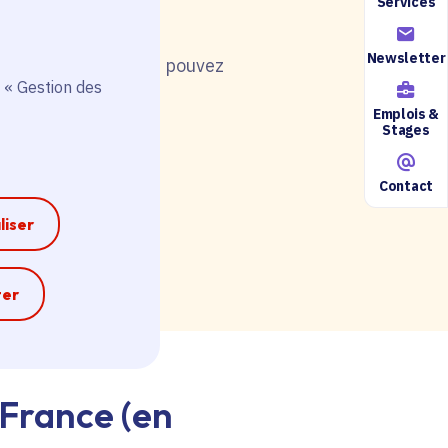
Services
Newsletter
nt de postuler, vous pouvez
 « Gestion des
Emplois &
Stages
Contact
ire accessible ici.
liser
e
ter
-France (en