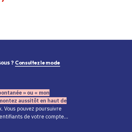
ssous ?
Consultez le mode
 spontanée » ou « mon
montez aussitôt en haut de
x. Vous pouvez poursuivre
ntifiants de votre compte...