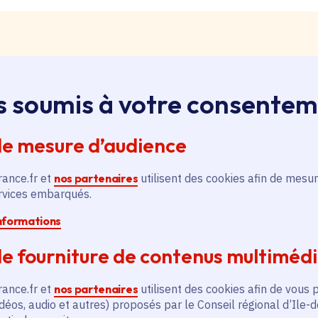
s soumis à votre consente
loi, apprentissage, stage
ssus sur le bouton « Liste d'offres » pour qu'il soit en
de mesure d’audience
ntez aussitôt en haut de page. Redescendez au niveau d
pouvez alors faire une recherche par catégorie (emplo
rance.fr et
nos partenaires
utilisent des cookies afin de mesur
é, filière et département (75, 77, 78, 91, 92, 93, 94, 9
ervices embarqués.
informations
pontanée
e fourniture de contenus multiméd
essus sur le bouton « Candidature spontanée » pour qu'
 vous remontez aussitôt en haut de page. Redescendez 
rance.fr et
nos partenaires
utilisent des cookies afin de vous 
ix. Vous pouvez alors sélectionner siège ou lycées et v
déos, audio et autres) proposés par le Conseil régional d’Ile-
tion publique ou non, apprenti, stagiaire) et candidatez.