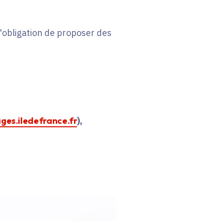
 l'obligation de proposer des
ages.iledefrance.fr
),