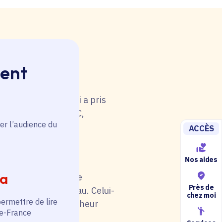
ment
 rouge. Une anomalie
u tableau. Celui-ci a pris
i de catégorie A/B/C,
er l’audience du
5).
ACCÈS
Nos aides
ia
il soit en rouge. Une
Près de
au niveau du tableau. Celui-
chez moi
permettre de lire
otre situation (chercheur
de-France