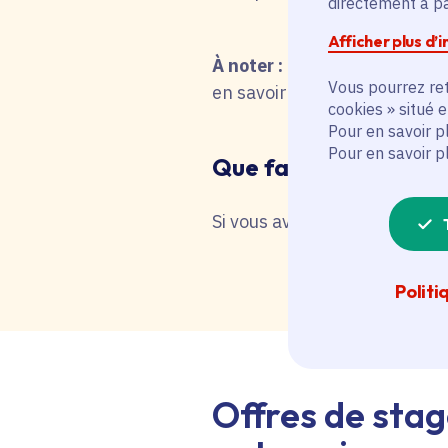
directement à par
Afficher plus d’
À noter :
pour une recherche 
Vous pourrez ret
en savoir plus en interrog
cookies » situé 
Pour en savoir p
Pour en savoir p
Que faire en cas de 
Si vous avez besoin d'une as
Politi
Offres de stag