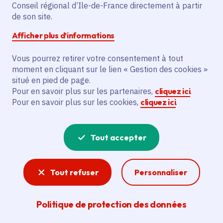
Partager sur Facebook
Partager sur Twitter
Partager sur Linkedin
Copier dans le presse-papier
Conseil régional d’Ile-de-France directement à partir
de son site.
Afficher plus d’informations
Vous pourrez retirer votre consentement à tout
moment en cliquant sur le lien « Gestion des cookies »
Vous recherchez un emploi dans
situé en pied de page.
l'informatique, la communication, le
Pour en savoir plus sur les partenaires,
cliquez ici
.
Pour en savoir plus sur les cookies,
cliquez ici
.
marketing, la comptabilité... ? Un poste
de cuisinier ou d'agent d'entretien ?
Tout accepter
Consultez toutes les offres d'emploi, de
stage et d'alternance proposées dans les
Tout refuser
Personnaliser
services de la Région Île-de-France et ses
lycées. Si besoin, envoyez une
Politique de protection des données
candidature spontanée.