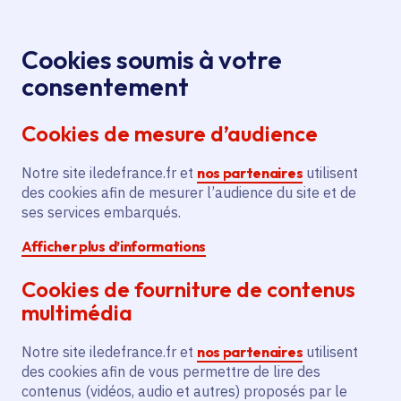
Panneau de gestion des cookies
Aller au menu
Aller au contenu principal
Aller au pied de page
Menu
Je re
Cookies soumis à votre
Offres d'emploi et de stage de la
Accueil
consentement
Région Île-de-France
Cookies de mesure d’audience
Notre site iledefrance.fr et
nos partenaires
utilisent
Offres d'emploi et de
des cookies afin de mesurer l’audience du site et de
ses services embarqués.
stage de la Région Île-
Afficher plus d’informations
de-France
Cookies de fourniture de contenus
multimédia
Partager
Notre site iledefrance.fr et
nos partenaires
utilisent
des cookies afin de vous permettre de lire des
contenus (vidéos, audio et autres) proposés par le