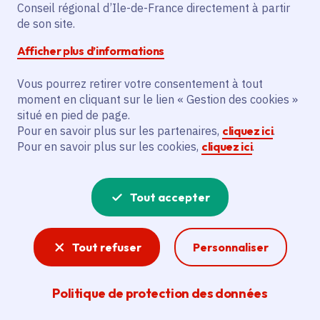
Partager sur Facebook
Partager sur Twitter
Partager sur Linkedin
Copier dans le presse-papier
Conseil régional d’Ile-de-France directement à partir
de son site.
Afficher plus d’informations
Vous pourrez retirer votre consentement à tout
moment en cliquant sur le lien « Gestion des cookies »
Vous recherchez un emploi dans
situé en pied de page.
l'informatique, la communication, le
Pour en savoir plus sur les partenaires,
cliquez ici
.
Pour en savoir plus sur les cookies,
cliquez ici
.
marketing, la comptabilité... ? Un poste
de cuisinier ou d'agent d'entretien ?
Tout accepter
Consultez toutes les offres d'emploi, de
stage et d'alternance proposées dans les
Tout refuser
Personnaliser
services de la Région Île-de-France et ses
lycées. Si besoin, envoyez une
Politique de protection des données
candidature spontanée.