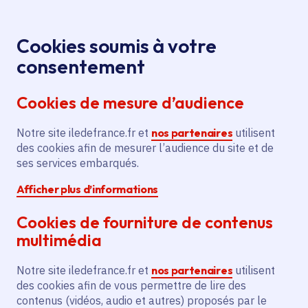
Panneau de gestion des cookies
Aller au menu
Aller au contenu principal
Aller au pied de page
Menu
Je re
Cookies soumis à votre
Offres d'emploi et de stage de la
Accueil
consentement
Région Île-de-France
Cookies de mesure d’audience
Notre site iledefrance.fr et
nos partenaires
utilisent
Offres d'emploi et de
des cookies afin de mesurer l’audience du site et de
ses services embarqués.
stage de la Région Île-
Afficher plus d’informations
de-France
Cookies de fourniture de contenus
multimédia
Partager
Notre site iledefrance.fr et
nos partenaires
utilisent
des cookies afin de vous permettre de lire des
contenus (vidéos, audio et autres) proposés par le