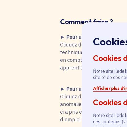
Comment faire
?
► Pour une recherche d'emp
Cookie
Cliquez dans le tableau ci-de
technique fait que vous remo
Cookies 
en compte votre choix. Vous 
apprentissage, stage), mot-cl
Notre site iledef
site et de ses s
Afficher plus d’
► Pour une candidature s
Cliquez dans le tableau ci-d
Cookies d
anomalie technique fait que
ci a pris en compte votre cho
Notre site iledef
d'emploi titulaire de la fonc
des contenus (vi