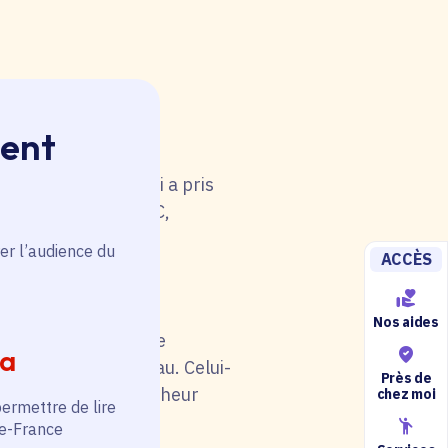
ment
 rouge. Une anomalie
u tableau. Celui-ci a pris
i de catégorie A/B/C,
5).
er l’audience du
ACCÈS
Nos aides
il soit en rouge. Une
ia
au niveau du tableau. Celui-
Près de
otre situation (chercheur
chez moi
permettre de lire
de-France