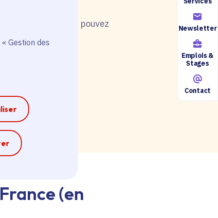
Services
nt de postuler, vous pouvez
Newsletter
 « Gestion des
Emplois &
Stages
Contact
ire accessible ici.
liser
e
ter
-France (en