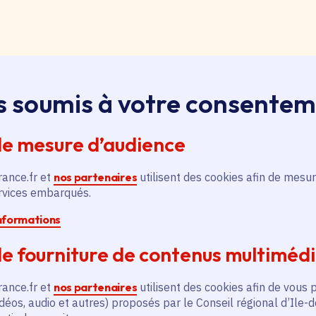
loi, apprentissage, stage
s soumis à votre consente
ssus sur le bouton « Liste d'offres » pour qu'il soit en
ntez aussitôt en haut de page. Redescendez au niveau d
de mesure d’audience
pouvez alors faire une recherche par catégorie (emplo
é, filière et département (75, 77, 78, 91, 92, 93, 94, 9
rance.fr et
nos partenaires
utilisent des cookies afin de mesur
ervices embarqués.
informations
pontanée
essus sur le bouton « Candidature spontanée » pour qu'
e fourniture de contenus multiméd
 vous remontez aussitôt en haut de page. Redescendez 
ix. Vous pouvez alors sélectionner siège ou lycées et v
rance.fr et
nos partenaires
utilisent des cookies afin de vous 
tion publique ou non, apprenti, stagiaire) et candidatez.
déos, audio et autres) proposés par le Conseil régional d’Ile-