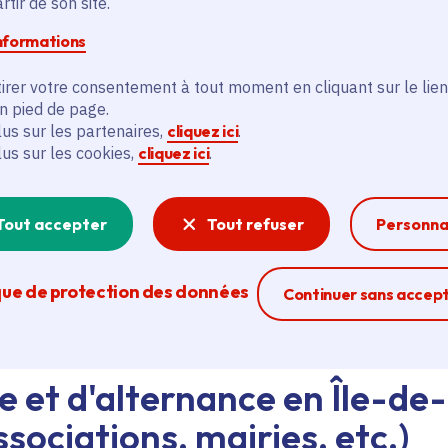
tir de son site.
informations
d'emploi au siège de la Région ou dans les lycées, ava
eant nos agents Ambassadeurs.
Plus d'infos.
irer votre consentement à tout moment en cliquant sur le lien
en pied de page.
lus sur les partenaires,
cliquez ici
.
problème technique ?
lus sur les cookies,
cliquez ici
.
sistance technique, écrivez-nous en utilisant
le formula
Tout accepter
Tout refuser
Personna
que de protection des données
Ferme la modal
Continuer sans accep
e et d'alternance en Île-de
sociations, mairies, etc.)