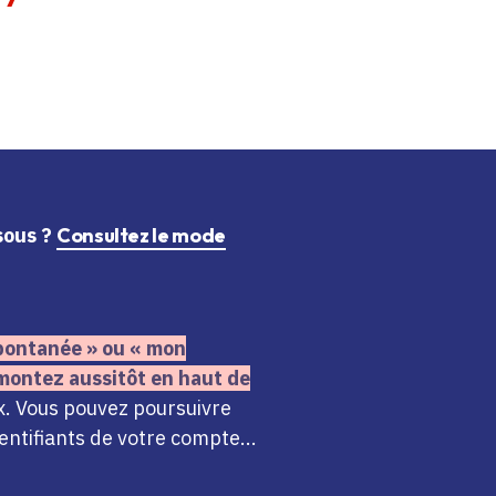
ssous ?
Consultez le mode
 spontanée » ou « mon
montez aussitôt en haut de
x. Vous pouvez poursuivre
ntifiants de votre compte...