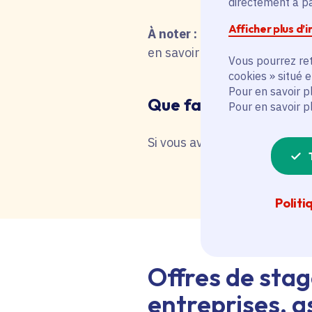
directement à par
Afficher plus d’
À noter :
pour une recherche 
en savoir plus en interrog
Vous pourrez ret
cookies » situé 
Pour en savoir p
Que faire en cas de 
Pour en savoir p
Si vous avez besoin d'une as
Politi
Offres de stag
entreprises, as