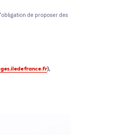
 l'obligation de proposer des
ages.iledefrance.fr
),