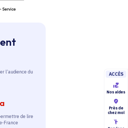
ment
er l’audience du
ACCÈS
Nos aides
ia
Près de
chez moi
permettre de lire
de-France