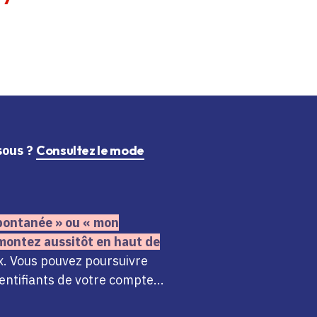
ssous ?
Consultez le mode
 spontanée » ou « mon
montez aussitôt en haut de
x. Vous pouvez poursuivre
ntifiants de votre compte...