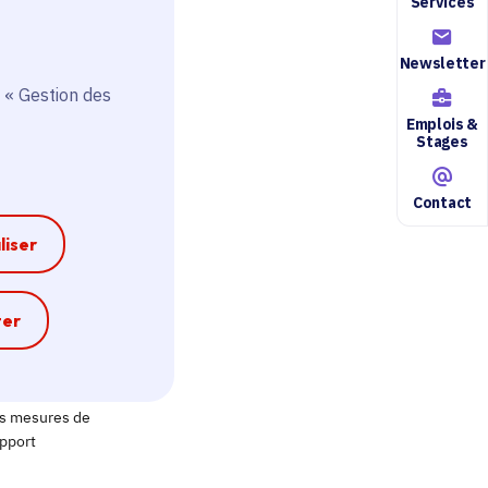
Services
Newsletter
 « Gestion des
Emplois &
Stages
Contact
liser
e
ter