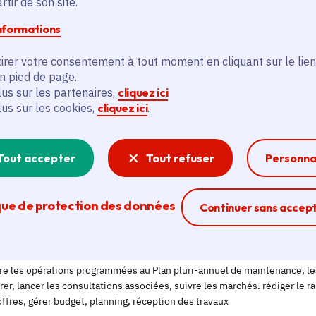
tir de son site.
informations
irer votre consentement à tout moment en cliquant sur le lien
en pied de page.
lus sur les partenaires,
cliquez ici
.
lus sur les cookies,
cliquez ici
.
Tout accepter
Tout refuser
Personna
que de protection des données
Ferme la modal
Continuer sans accep