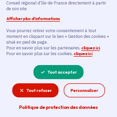
Partager sur Facebook
Partager sur Twitter
Partager sur Linkedin
Copier dans le presse-papier
Conseil régional d’Ile-de-France directement à partir
de son site.
Afficher plus d’informations
Vous pourrez retirer votre consentement à tout
moment en cliquant sur le lien « Gestion des cookies »
Vous recherchez un emploi dans
situé en pied de page.
l'informatique, la communication, le
Pour en savoir plus sur les partenaires,
cliquez ici
.
Pour en savoir plus sur les cookies,
cliquez ici
.
marketing, la comptabilité... ? Un poste
de cuisinier ou d'agent d'entretien ?
Tout accepter
Consultez toutes les offres d'emploi, de
stage et d'alternance proposées dans les
Tout refuser
Personnaliser
services de la Région Île-de-France et ses
lycées. Si besoin, envoyez une
Politique de protection des données
candidature spontanée.