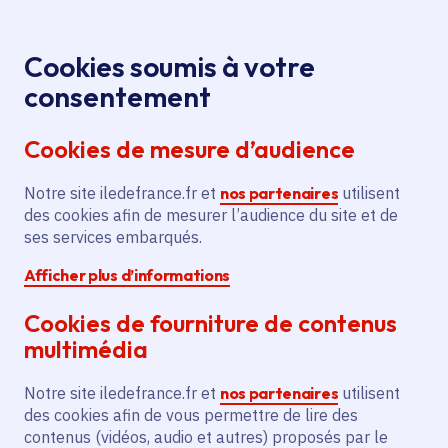
Panneau de gestion des cookies
Aller au menu
Aller au contenu principal
Aller au pied de page
Menu
Je re
Cookies soumis à votre
Offres d'emploi et de stage de la
Accueil
consentement
Région Île-de-France
Cookies de mesure d’audience
Notre site iledefrance.fr et
nos partenaires
utilisent
Offres d'emploi et de
des cookies afin de mesurer l’audience du site et de
ses services embarqués.
stage de la Région Île-
Afficher plus d’informations
de-France
Cookies de fourniture de contenus
multimédia
Partager
Notre site iledefrance.fr et
nos partenaires
utilisent
des cookies afin de vous permettre de lire des
contenus (vidéos, audio et autres) proposés par le