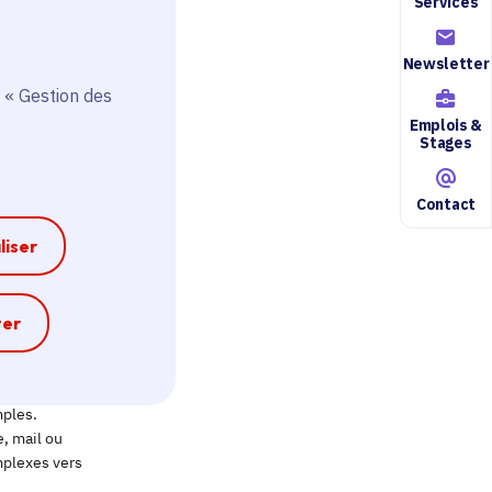
Services
Newsletter
 « Gestion des
Emplois &
Stages
Contact
liser
e
ter