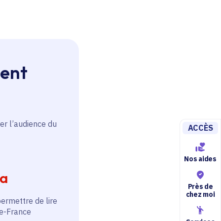
ment
er l’audience du
ACCÈS
Nos aides
ia
Près de
chez moi
permettre de lire
de-France