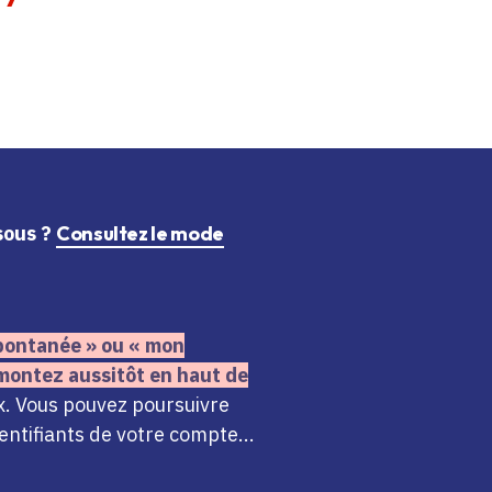
ssous ?
Consultez le mode
 spontanée » ou « mon
montez aussitôt en haut de
x. Vous pouvez poursuivre
ntifiants de votre compte...