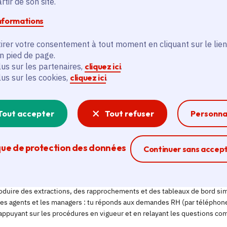
tir de son site.
informations
irer votre consentement à tout moment en cliquant sur le lien
en pied de page.
lus sur les partenaires,
cliquez ici
.
lus sur les cookies,
cliquez ici
.
Tout accepter
Tout refuser
Personna
que de protection des données
Ferme la modal
Continuer sans accep