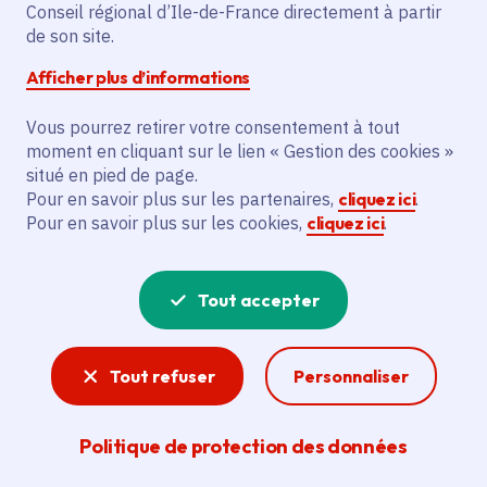
Partager sur Facebook
Partager sur Twitter
Partager sur Linkedin
Copier dans le presse-papier
Conseil régional d’Ile-de-France directement à partir
de son site.
Afficher plus d’informations
Vous pourrez retirer votre consentement à tout
moment en cliquant sur le lien « Gestion des cookies »
Vous recherchez un emploi dans
situé en pied de page.
l'informatique, la communication, le
Pour en savoir plus sur les partenaires,
cliquez ici
.
Pour en savoir plus sur les cookies,
cliquez ici
.
marketing, la comptabilité... ? Un poste
de cuisinier ou d'agent d'entretien ?
Tout accepter
Consultez toutes les offres d'emploi, de
stage et d'alternance proposées dans les
Tout refuser
Personnaliser
services de la Région Île-de-France et ses
lycées. Si besoin, envoyez une
Politique de protection des données
candidature spontanée.