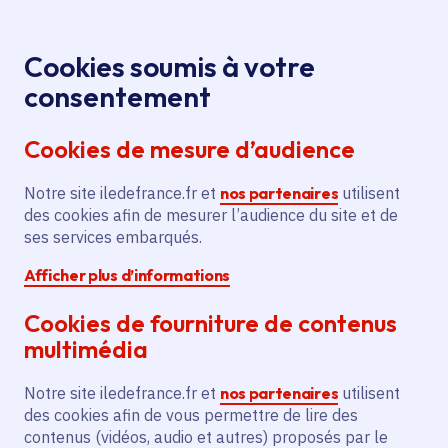
Panneau de gestion des cookies
Aller au menu
Aller au contenu principal
Aller au pied de page
Menu
Je re
Cookies soumis à votre
Offres d'emploi et de stage de la
Accueil
consentement
Région Île-de-France
Cookies de mesure d’audience
Notre site iledefrance.fr et
nos partenaires
utilisent
Offres d'emploi et de
des cookies afin de mesurer l’audience du site et de
ses services embarqués.
stage de la Région Île-
Afficher plus d’informations
de-France
Cookies de fourniture de contenus
multimédia
Partager
Notre site iledefrance.fr et
nos partenaires
utilisent
des cookies afin de vous permettre de lire des
contenus (vidéos, audio et autres) proposés par le