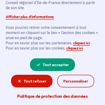
Conseil régional d’Ile-de-France directement à partir
de son site.
Partager sur Facebook
Partager sur Twitter
Partager sur Linkedin
Copier dans le presse-papier
Afficher plus d’informations
Vous pourrez retirer votre consentement à tout
moment en cliquant sur le lien « Gestion des cookies »
situé en pied de page.
Vous recherchez un emploi dans
Pour en savoir plus sur les partenaires,
cliquez ici
.
Pour en savoir plus sur les cookies,
cliquez ici
.
l'informatique, la communication, le
marketing, la comptabilité... ? Un poste
Tout accepter
de cuisinier ou d'agent d'entretien ?
Consultez toutes les offres d'emploi, de
Tout refuser
Personnaliser
stage et d'alternance proposées dans les
services de la Région Île-de-France et ses
Politique de protection des données
lycées. Si besoin, envoyez une