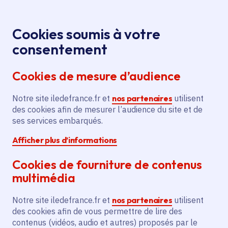
Panneau de gestion des cookies
Aller au menu
Aller au contenu principal
Aller au pied de page
Menu
Je re
Cookies soumis à votre
Oops, something went wrong. Check your browser's developer 
Offres d'emploi et de stage de la
Accueil
consentement
Région Île-de-France
Cookies de mesure d’audience
Oops, something went wrong. Check your browser's
developer console for more details.
Notre site iledefrance.fr et
nos partenaires
utilisent
des cookies afin de mesurer l’audience du site et de
Offres d'emploi et de
ses services embarqués.
Afficher plus d’informations
stage de la Région Île-
Cookies de fourniture de contenus
de-France
multimédia
Notre site iledefrance.fr et
nos partenaires
utilisent
des cookies afin de vous permettre de lire des
Partager
contenus (vidéos, audio et autres) proposés par le