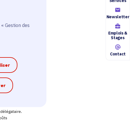
Services
Newsletter
 « Gestion des
Emplois &
Stages
Contact
liser
e
ter