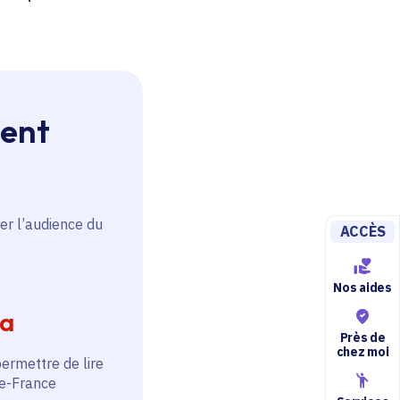
ment
er l’audience du
ACCÈS
Nos aides
ia
Près de
chez moi
permettre de lire
de-France