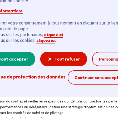
tir de son site.
informations
irer votre consentement à tout moment en cliquant sur le lien
en pied de page.
lus sur les partenaires,
cliquez ici
.
lus sur les cookies,
cliquez ici
.
Tout accepter
Tout refuser
Personna
que de protection des données
Ferme la modal
Continuer sans accep