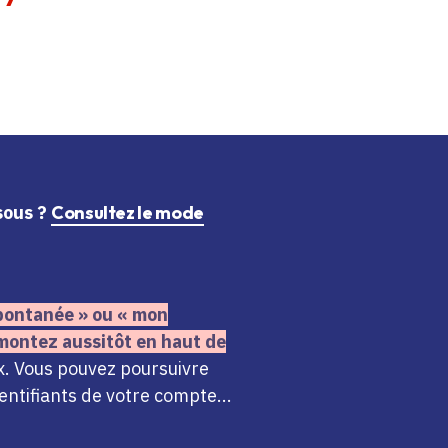
ssous ?
Consultez le mode
 spontanée » ou « mon
montez aussitôt en haut de
x. Vous pouvez poursuivre
ntifiants de votre compte...