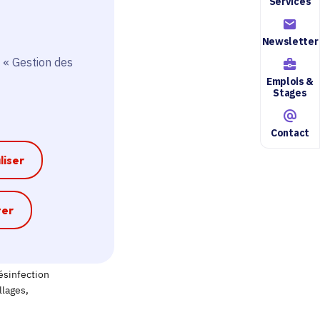
Services
Newsletter
 « Gestion des
Emplois &
Stages
Contact
liser
e
ter