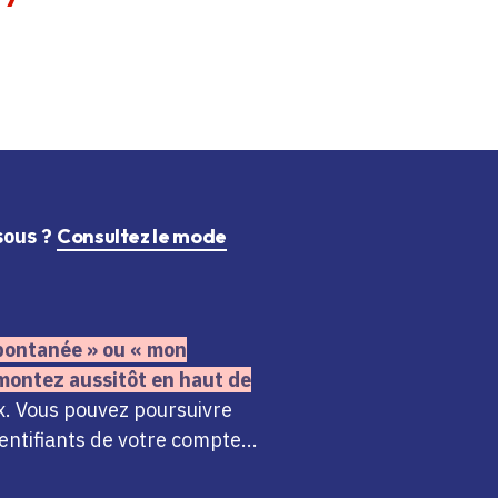
ssous ?
Consultez le mode
 spontanée » ou « mon
montez aussitôt en haut de
x. Vous pouvez poursuivre
ntifiants de votre compte...