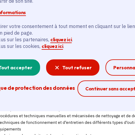
tir de son site.
informations
irer votre consentement à tout moment en cliquant sur le lien
en pied de page.
lus sur les partenaires,
cliquez ici
.
lus sur les cookies,
cliquez ici
.
Tout accepter
Tout refuser
Personna
que de protection des données
Ferme la modal
Continuer sans accep