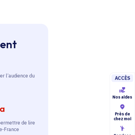
ment
er l’audience du
ACCÈS
Nos aides
ia
Près de
chez moi
permettre de lire
de-France